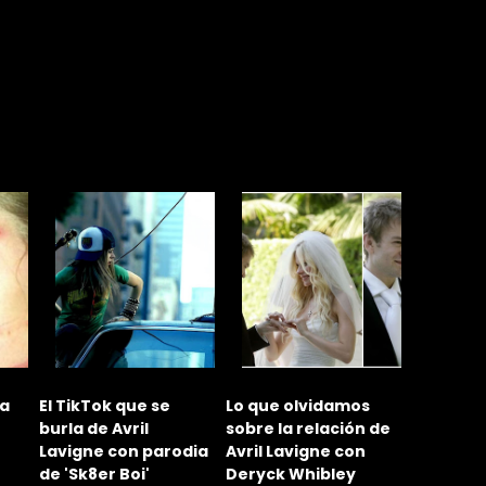
 a
El TikTok que se
Lo que olvidamos
¿Por qué
burla de Avril
sobre la relación de
divorciar
Lavigne con parodia
Avril Lavigne con
Lavigne 
de 'Sk8er Boi'
Deryck Whibley
Kroeger