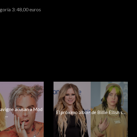
goría 3: 48,00 euros
 Lavigne acusan a Mod
El próximo álbum de Billie Eilish s...
...