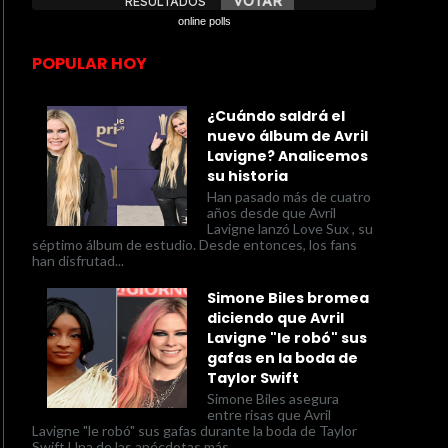
online polls
POPULAR HOY
¿Cuándo saldrá el
nuevo álbum de Avril
Lavigne? Analicemos
su historia
Han pasado más de cuatro
años desde que Avril
Lavigne lanzó Love Sux , su
séptimo álbum de estudio. Desde entonces, los fans
han disfrutad...
Simone Biles bromea
diciendo que Avril
Lavigne "le robó" sus
gafas en la boda de
Taylor Swift
Simone Biles asegura
entre risas que Avril
Lavigne "le robó" sus gafas durante la boda de Taylor
Swift Una de las anécdotas más...