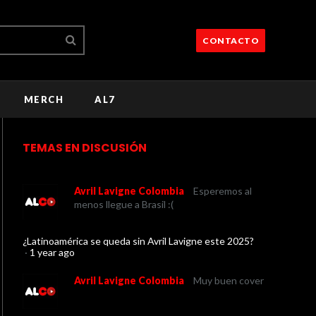
CONTACTO
MERCH
AL7
TEMAS EN DISCUSIÓN
Avril Lavigne Colombia
Esperemos al
menos llegue a Brasil :(
¿Latinoamérica se queda sin Avril Lavigne este 2025?
·
1 year ago
Avril Lavigne Colombia
Muy buen cover