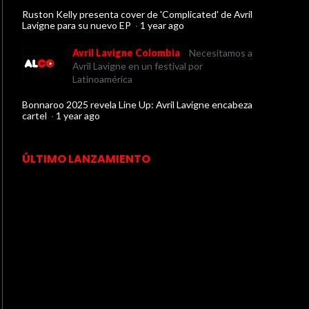
Ruston Kelly presenta cover de 'Complicated' de Avril
Lavigne para su nuevo EP
·
1 year ago
Avril Lavigne Colombia
Necesitamos a
Avril Lavigne en un festival por
Latinoamérica
Bonnaroo 2025 revela Line Up: Avril Lavigne encabeza
cartel
·
1 year ago
ÚLTIMO LANZAMIENTO