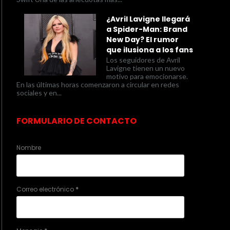
¿Avril Lavigne llegará
a Spider-Man: Brand
New Day? El rumor
que ilusiona a los fans
Los seguidores de Avril
Lavigne tienen un nuevo
motivo para emocionarse.
En las últimas horas comenzaron a circular en redes
sociales y en...
FORMULARIO DE CONTACTO
Nombre
Correo electrónico
*