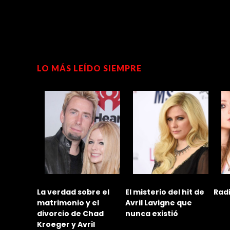
LO MÁS LEÍDO SIEMPRE
 al
La verdad sobre el
El misterio del hit de
Rad
e Avril
matrimonio y el
Avril Lavigne que
ryck
divorcio de Chad
nunca existió
Kroeger y Avril