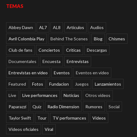
TEMAS
Abbey Dawn
AL7
AL8
Articulos
Audios
Avril Colombia Play
Behind The Scenes
Blog
Chismes
Club de fans
Conciertos
Críticas
Descargas
Documentales
Encuesta
Entrevistas
Entrevistas en video
Eventos
Eventos en video
Featured
Fotos
Fundacion
Juegos
Lanzamientos
Live
Live performances
Noticias
Otros videos
Paparazzi
Quiz
Radio Dimension
Rumores
Social
Taylor Swift
Tour
TV performances
Videos
Videos oficiales
Viral