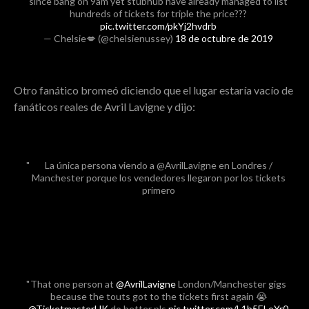
since bang on 9am yet stubhub have already managed to list
hundreds of tickets for triple the price???
pic.twitter.com/pkYj2hvdrb
— Chelsie💋 (@chelsienussey)
18 de octubre de 2019
Otro fanático bromeó diciendo que el lugar estaría vacío de
fanáticos reales de Avril Lavigne y dijo:
La única persona viendo a @AvrilLavigne en Londres /
Manchester porque los vendedores llegaron por los tickets
primero
That one person at
@AvrilLavigne
London/Manchester gigs
because the touts got to the tickets first again 😭
@TicketmasterUK
do better pls
pic.twitter.com/L1b5ELoYr0