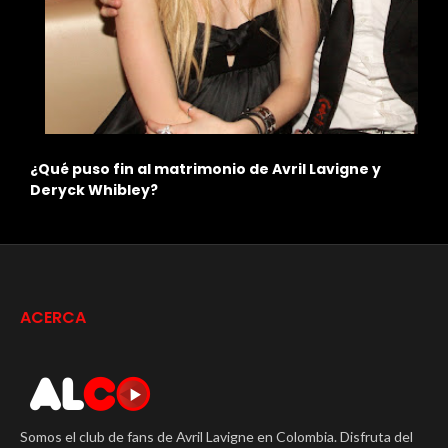
n
¿Qué puso fin al matrimonio de Avril Lavigne y
L
Deryck Whibley?
C
ACERCA
Somos el club de fans de Avril Lavigne en Colombia. Disfruta del