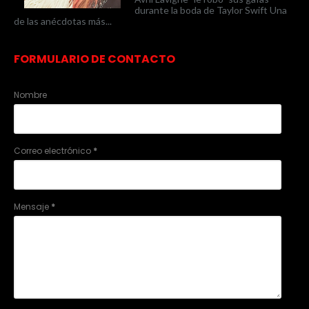
durante la boda de Taylor Swift Una
de las anécdotas más...
FORMULARIO DE CONTACTO
Nombre
Correo electrónico
*
Mensaje
*