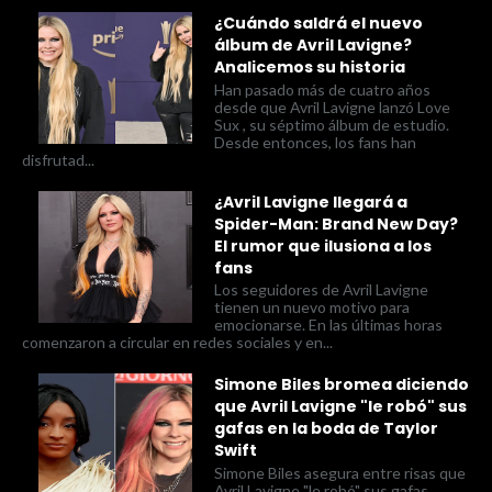
¿Cuándo saldrá el nuevo
álbum de Avril Lavigne?
Analicemos su historia
Han pasado más de cuatro años
desde que Avril Lavigne lanzó Love
Sux , su séptimo álbum de estudio.
Desde entonces, los fans han
disfrutad...
¿Avril Lavigne llegará a
Spider-Man: Brand New Day?
El rumor que ilusiona a los
fans
Los seguidores de Avril Lavigne
tienen un nuevo motivo para
emocionarse. En las últimas horas
comenzaron a circular en redes sociales y en...
Simone Biles bromea diciendo
que Avril Lavigne "le robó" sus
gafas en la boda de Taylor
Swift
Simone Biles asegura entre risas que
Avril Lavigne "le robó" sus gafas