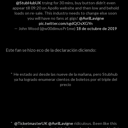
@StubHubUK
trying for 30 mins, buy button didn't even
appear till 09:20 on Apollo website and then low and behold
loads on re-sale. This industry needs to change else soon
you will have no fans at gigs!
@AvrilLavigne
pic.twitter.com/sgdQOsXGYn
— John Wood (@w00dimusPr1me)
18 de octubre de 2019
Este fan se hizo eco de la declaración diciendo:
He estado así desde las nueve de la mañana, pero Stubhub
ya ha logrado enumerar cientos de boletos por el triple del
precio
@TicketmasterUK
@AvrilLavigne
ridiculous. Been like this