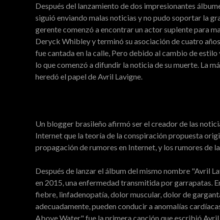
Después del lanzamiento de dos impresionantes álbumes
siguió enviando malas noticias y no pudo soportar la gr
gerente comenzó a encontrar un actor suplente para mane
Deryck Whibley y terminó su asociación de cuatro años
fue cantada en la calle, Pero debido al cambio de estilo
lo que comenzó a difundir la noticia de su muerte. La má
heredó el papel de Avril Lavigne.
Un blogger brasileño afirmó ser el creador de las notici
Internet que la teoría de la conspiración propuesta orig
propagación de rumores en Internet, y los rumores de las
Después de lanzar el álbum del mismo nombre "Avril Lav
en 2015, una enfermedad transmitida por garrapatas. En 
fiebre, linfadenopatía, dolor muscular, dolor de garganta
adecuadamente, pueden conducir a anomalías cardíacas 
Above Water" fue la primera canción que escribió Avril 