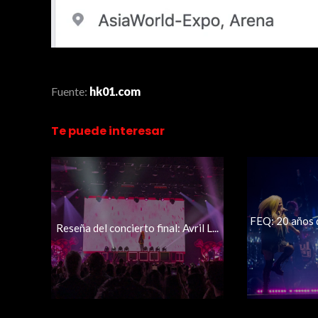
Fuente:
hk01.com
Te puede interesar
FEQ: 20 años 
Reseña del concierto final: Avril L...