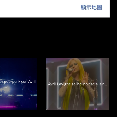
de pop-punk con Avril
Avril Lavigne se inclinó hacia la n...
...