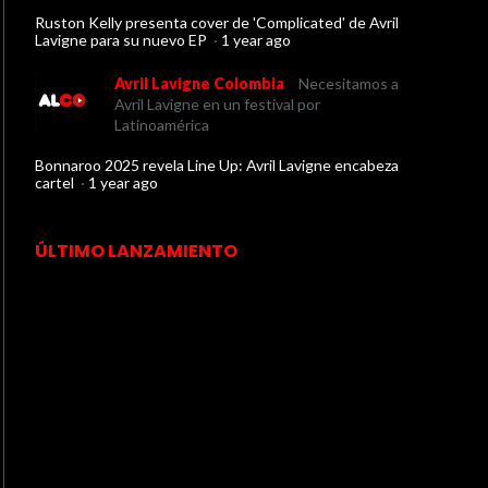
Ruston Kelly presenta cover de 'Complicated' de Avril
Lavigne para su nuevo EP
·
1 year ago
Avril Lavigne Colombia
Necesitamos a
Avril Lavigne en un festival por
Latinoamérica
Bonnaroo 2025 revela Line Up: Avril Lavigne encabeza
cartel
·
1 year ago
ÚLTIMO LANZAMIENTO