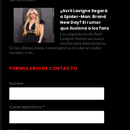
¿Avril Lavigne llegará
a Spider-Man: Brand
New Day? El rumor
que ilusiona a los fans
Los seguidores de Avril
Lavigne tienen un nuevo
motivo para emocionarse.
En las últimas horas comenzaron a circular en redes
sociales y en...
FORMULARIO DE CONTACTO
Nombre
Correo electrónico
*