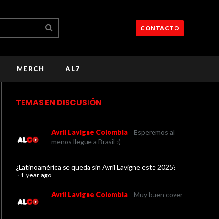
CONTACTO
MERCH
AL7
TEMAS EN DISCUSIÓN
Avril Lavigne Colombia
Esperemos al
menos llegue a Brasil :(
¿Latinoamérica se queda sin Avril Lavigne este 2025?
·
1 year ago
Avril Lavigne Colombia
Muy buen cover