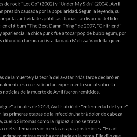
 de rock "Let Go" (2002) y "Under My Skin" (2004), Avril
an presión causada por la popularidad. Según la leyenda, su
jar las actividades públicas diarias; se divorció del líder
; en el álbum "The Best Damn Thing" de 2007, "Girlfriend"
 y apariencia, la chica punk fue a tocar pop de bubblegum, por
s difundida fue una artista llamada Melissa Vandella, quien
as de la muerte y la teoría del avatar. Más tarde declaró en
inalmente era en realidad un experimento social sobre la
 noticias de la muerte de Avril fueron remitidos.
igne" a finales de 2013, Avril sufrió de "enfermedad de Lyme"
las primeras etapas de la infección, habrá dolor de cabeza,
, cuello Síntomas como la rigidez, si no se tratan
o del sistema nervioso en las etapas posteriores. "Head
Lavigne mientras estaba acostada en la cama. Ella dijo que