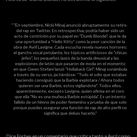
"En septiembre, Nicki Minaj anunció abruptamente su retiro
del rap en Twitter. En retrospectiva, podría haber sido un
acto de contrición por su papel en "Dumb Blonde", que le da
una oportunidad a "Hello Kitty" como la peor canción de la
obra de Avril Lavigne. Cada escucha revela nuevos horrores:
el gancho vocal petulante, los tópicos artificiosos de "chicas
jefes", los pequeños lazos de la banda dmusical y las
explosiones de latón que pasaron de moda en el momento
en que Gwen Stefani lanzó "Hollaback Girl". Minaj sonámbula
a través de su verso, jactándose:
"Todo el odio que estabas
haciendo consiguió que la Barbie explotara / Ahora todos
quieren ser una Barbie, estoy vigilandote"
. Todos ellos,
aparentemente, excepto Lavigne, quien afirma en el coro
que ella
"No es una muñeca Barbie estúpida"
. Es un intento
fallido de un himno de poder femenino y prueba de que solo
porque puedes asegurar una función de rap de alto perfil no
significa que debas hacerlo."
Dice Forbes en un comentario que critica tanto a Avril como