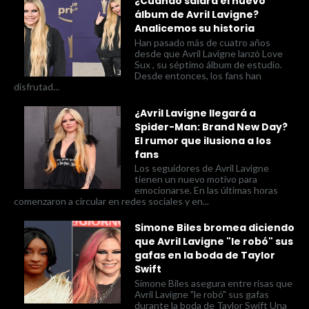
¿Cuándo saldrá el nuevo
álbum de Avril Lavigne?
Analicemos su historia
Han pasado más de cuatro años
desde que Avril Lavigne lanzó Love
Sux , su séptimo álbum de estudio.
Desde entonces, los fans han
disfrutad...
¿Avril Lavigne llegará a
Spider-Man: Brand New Day?
El rumor que ilusiona a los
fans
Los seguidores de Avril Lavigne
tienen un nuevo motivo para
emocionarse. En las últimas horas
comenzaron a circular en redes sociales y en...
Simone Biles bromea diciendo
que Avril Lavigne "le robó" sus
gafas en la boda de Taylor
Swift
Simone Biles asegura entre risas que
Avril Lavigne "le robó" sus gafas
durante la boda de Taylor Swift Una