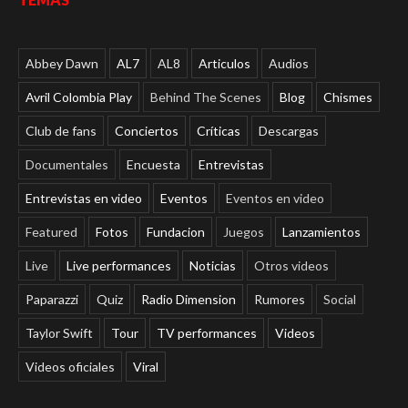
Abbey Dawn
AL7
AL8
Articulos
Audios
Avril Colombia Play
Behind The Scenes
Blog
Chismes
Club de fans
Conciertos
Críticas
Descargas
Documentales
Encuesta
Entrevistas
Entrevistas en video
Eventos
Eventos en video
Featured
Fotos
Fundacion
Juegos
Lanzamientos
Live
Live performances
Noticias
Otros videos
Paparazzi
Quiz
Radio Dimension
Rumores
Social
Taylor Swift
Tour
TV performances
Videos
Videos oficiales
Viral