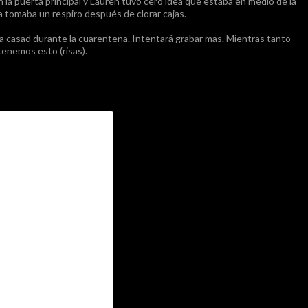
 la puerta principal y Lauren tuvo cero idea que estaba en medio de la
la tomaba un respiro después de clorar cajas.
la casad durante la cuarentena. Intentará grabar mas. Mientras tanto
tenemos esto (risas).