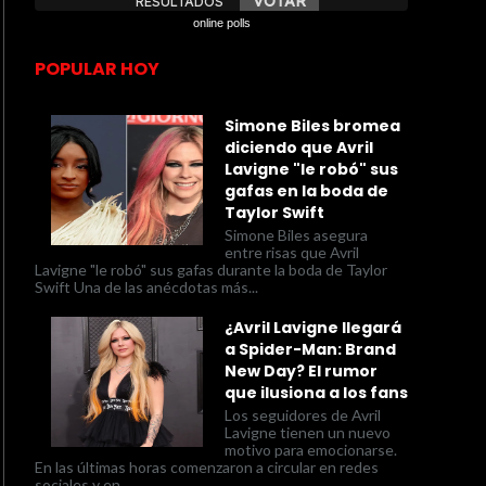
online polls
POPULAR HOY
Simone Biles bromea
diciendo que Avril
Lavigne "le robó" sus
gafas en la boda de
Taylor Swift
Simone Biles asegura
entre risas que Avril
Lavigne "le robó" sus gafas durante la boda de Taylor
Swift Una de las anécdotas más...
¿Avril Lavigne llegará
a Spider-Man: Brand
New Day? El rumor
que ilusiona a los fans
Los seguidores de Avril
Lavigne tienen un nuevo
motivo para emocionarse.
En las últimas horas comenzaron a circular en redes
sociales y en...