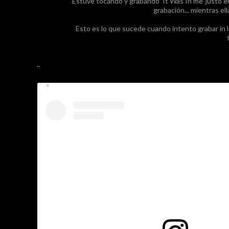
Estuve tocando y grabando 'It Was In me' justo en
grabación... mientras el
Esto es lo que sucede cuando intento grabar in 
..