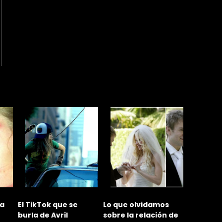
 a
El TikTok que se
Lo que olvidamos
¿Por qué
burla de Avril
sobre la relación de
divorciar