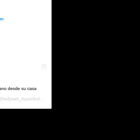
am
piano desde su casa
ellyeah_byavrilcolombia) el
25 Abr, 2020 a las 3:19 PDT