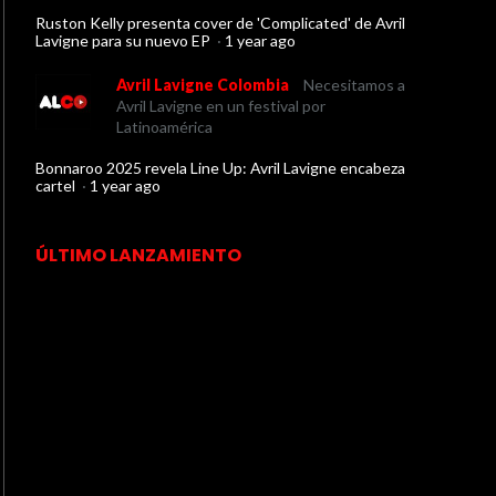
Ruston Kelly presenta cover de 'Complicated' de Avril
Lavigne para su nuevo EP
·
1 year ago
Avril Lavigne Colombia
Necesitamos a
Avril Lavigne en un festival por
Latinoamérica
Bonnaroo 2025 revela Line Up: Avril Lavigne encabeza
cartel
·
1 year ago
ÚLTIMO LANZAMIENTO