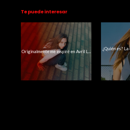
Te puede interesar
¿Quién es? La
Originalmente me inspiré en Avril L...