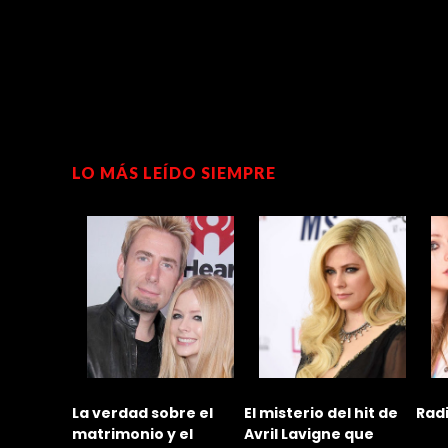
LO MÁS LEÍDO SIEMPRE
 al
La verdad sobre el
El misterio del hit de
Rad
e Avril
matrimonio y el
Avril Lavigne que