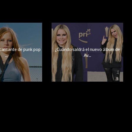
 cantante de punk pop
¿Cuándo saldrá el nuevo álbum de
...
Av...