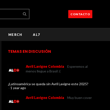
CONTACTO
MERCH
AL7
TEMAS EN DISCUSIÓN
Avril Lavigne Colombia
Esperemos al
menos llegue a Brasil :(
¿Latinoamérica se queda sin Avril Lavigne este 2025?
·
1 year ago
Avril Lavigne Colombia
Muy buen cover