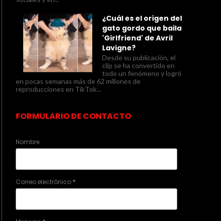
¿Cuál es el origen del
gato gordo que baila
'Girlfriend' de Avril
Lavigne?
Desde su publicación, el
clip se ha convertido en
todo un fenómeno y logró
en pocas semanas más de 62 millones de
reproducciones en TikTok...
FORMULARIO DE CONTACTO
Nombre
Correo electrónico
*