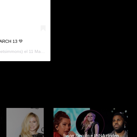
 MARCH 13 💚
etsimmons) el
11 Mar, 2020 a las 4:31 PDT
Jason Derulo e INNA rinden