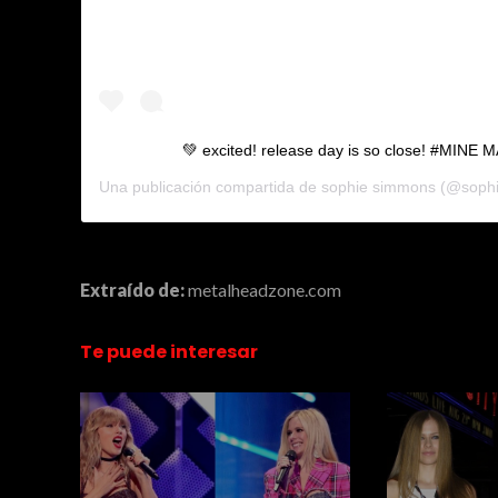
💚 excited! release day is so close! #MINE
Una publicación compartida de
sophie simmons
(@sophi
Extraído de:
metalheadzone.com
Te puede interesar