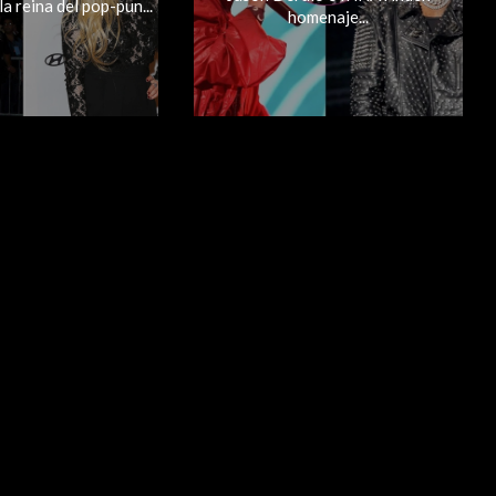
la reina del pop-pun...
homenaje...