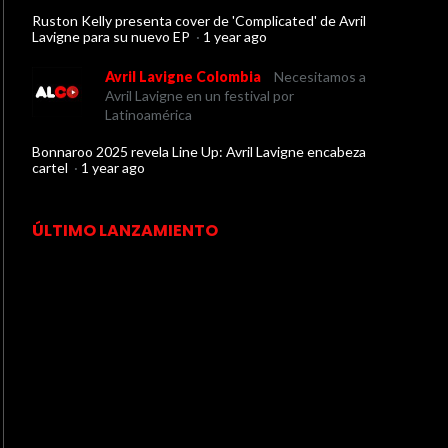
Ruston Kelly presenta cover de 'Complicated' de Avril
Lavigne para su nuevo EP
·
1 year ago
Avril Lavigne Colombia
Necesitamos a
Avril Lavigne en un festival por
Latinoamérica
Bonnaroo 2025 revela Line Up: Avril Lavigne encabeza
cartel
·
1 year ago
ÚLTIMO LANZAMIENTO