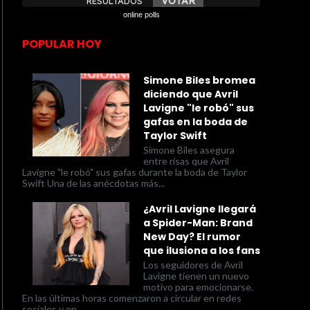
online polls
POPULAR HOY
Simone Biles bromea
diciendo que Avril
Lavigne "le robó" sus
gafas en la boda de
Taylor Swift
Simone Biles asegura
entre risas que Avril
Lavigne "le robó" sus gafas durante la boda de Taylor
Swift Una de las anécdotas más...
¿Avril Lavigne llegará
a Spider-Man: Brand
New Day? El rumor
que ilusiona a los fans
Los seguidores de Avril
Lavigne tienen un nuevo
motivo para emocionarse.
En las últimas horas comenzaron a circular en redes
sociales y en...