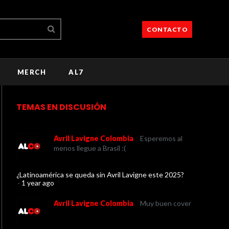
CONTACTO
MERCH
AL7
TEMAS EN DISCUSIÓN
Avril Lavigne Colombia
Esperemos al
menos llegue a Brasil :(
¿Latinoamérica se queda sin Avril Lavigne este 2025?
·
1 year ago
Avril Lavigne Colombia
Muy buen cover