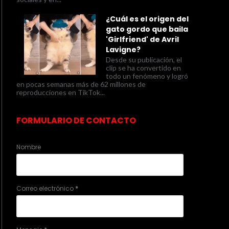
¿Cuál es el origen del
gato gordo que baila
'Girlfriend' de Avril
Lavigne?
Desde su publicación, el
clip se ha convertido en
todo un fenómeno y logró
en pocas semanas más de 62 millones de
reproducciones en TikTok...
FORMULARIO DE CONTACTO
Nombre
Correo electrónico
*