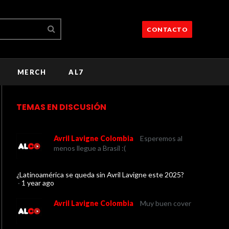
CONTACTO
MERCH
AL7
TEMAS EN DISCUSIÓN
Avril Lavigne Colombia
Esperemos al
menos llegue a Brasil :(
¿Latinoamérica se queda sin Avril Lavigne este 2025?
·
1 year ago
Avril Lavigne Colombia
Muy buen cover