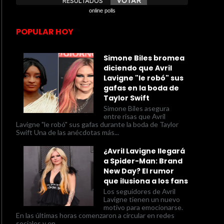
online polls
POPULAR HOY
Simone Biles bromea
diciendo que Avril
Lavigne "le robó" sus
gafas en la boda de
Taylor Swift
Simone Biles asegura
entre risas que Avril
Lavigne "le robó" sus gafas durante la boda de Taylor
Swift Una de las anécdotas más...
¿Avril Lavigne llegará
a Spider-Man: Brand
New Day? El rumor
que ilusiona a los fans
Los seguidores de Avril
Lavigne tienen un nuevo
motivo para emocionarse.
En las últimas horas comenzaron a circular en redes
sociales y en...