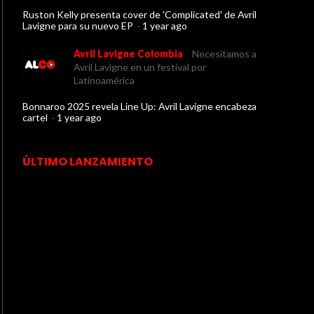
Ruston Kelly presenta cover de 'Complicated' de Avril
Lavigne para su nuevo EP
·
1 year ago
Avril Lavigne Colombia
Necesitamos a
Avril Lavigne en un festival por
Latinoamérica
Bonnaroo 2025 revela Line Up: Avril Lavigne encabeza
cartel
·
1 year ago
ÚLTIMO LANZAMIENTO