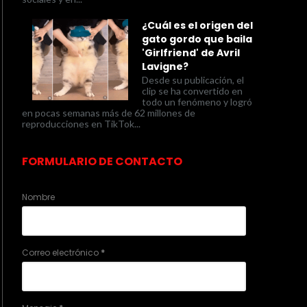
¿Cuál es el origen del
gato gordo que baila
'Girlfriend' de Avril
Lavigne?
Desde su publicación, el
clip se ha convertido en
todo un fenómeno y logró
en pocas semanas más de 62 millones de
reproducciones en TikTok...
FORMULARIO DE CONTACTO
Nombre
Correo electrónico
*