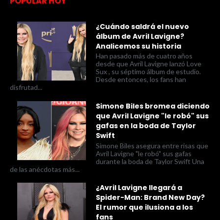
POPULAR HOY
¿Cuándo saldrá el nuevo
álbum de Avril Lavigne?
Analicemos su historia
Han pasado más de cuatro años
desde que Avril Lavigne lanzó Love
Sux , su séptimo álbum de estudio.
Desde entonces, los fans han
disfrutad...
Simone Biles bromea diciendo
que Avril Lavigne "le robó" sus
gafas en la boda de Taylor
Swift
Simone Biles asegura entre risas que
Avril Lavigne "le robó" sus gafas
durante la boda de Taylor Swift Una
de las anécdotas más...
¿Avril Lavigne llegará a
Spider-Man: Brand New Day?
El rumor que ilusiona a los
fans