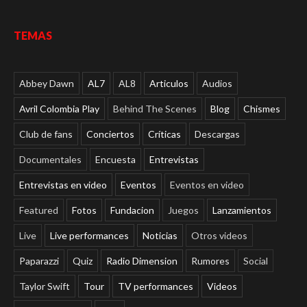
TEMAS
Abbey Dawn
AL7
AL8
Articulos
Audios
Avril Colombia Play
Behind The Scenes
Blog
Chismes
Club de fans
Conciertos
Críticas
Descargas
Documentales
Encuesta
Entrevistas
Entrevistas en video
Eventos
Eventos en video
Featured
Fotos
Fundacion
Juegos
Lanzamientos
Live
Live performances
Noticias
Otros videos
Paparazzi
Quiz
Radio Dimension
Rumores
Social
Taylor Swift
Tour
TV performances
Videos