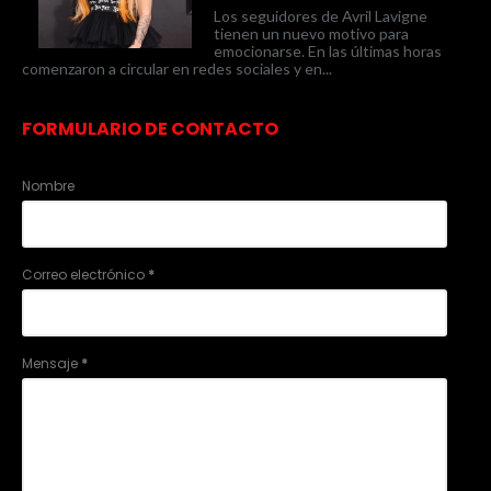
Los seguidores de Avril Lavigne
tienen un nuevo motivo para
emocionarse. En las últimas horas
comenzaron a circular en redes sociales y en...
FORMULARIO DE CONTACTO
Nombre
Correo electrónico
*
Mensaje
*