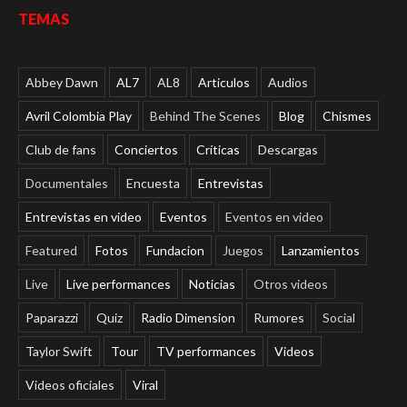
TEMAS
Abbey Dawn
AL7
AL8
Articulos
Audios
Avril Colombia Play
Behind The Scenes
Blog
Chismes
Club de fans
Conciertos
Críticas
Descargas
Documentales
Encuesta
Entrevistas
Entrevistas en video
Eventos
Eventos en video
Featured
Fotos
Fundacion
Juegos
Lanzamientos
Live
Live performances
Noticias
Otros videos
Paparazzi
Quiz
Radio Dimension
Rumores
Social
Taylor Swift
Tour
TV performances
Videos
Videos oficiales
Viral