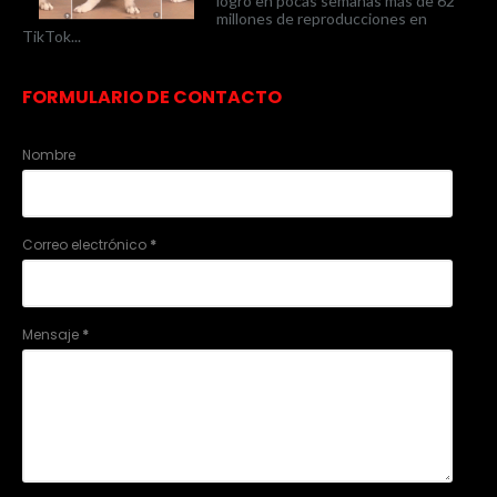
logró en pocas semanas más de 62
millones de reproducciones en
TikTok...
FORMULARIO DE CONTACTO
Nombre
Correo electrónico
*
Mensaje
*