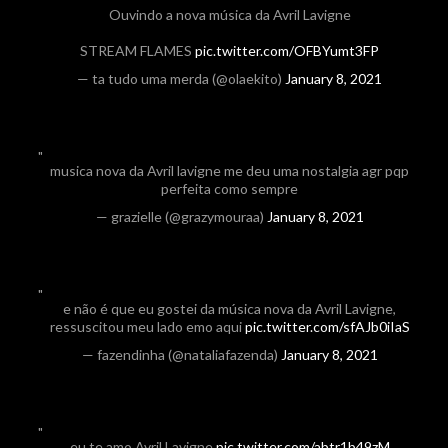
Ouvindo a nova música da Avril Lavigne
STREAM FLAMES
pic.twitter.com/OFBYumt3FP
— ta tudo uma merda (@olaekito)
January 8, 2021
musica nova da Avril lavigne me deu uma nostalgia agr pqp
perfeita como sempre
— grazielle (@grazymouraa)
January 8, 2021
e não é que eu gostei da música nova da Avril Lavigne,
ressuscitou meu lado emo aqui
pic.twitter.com/sfAJb0iIaS
— fazendinha (@nataliafazenda)
January 8, 2021
eu te amo Avril Lavigne
pic.twitter.com/abtr1b49zM