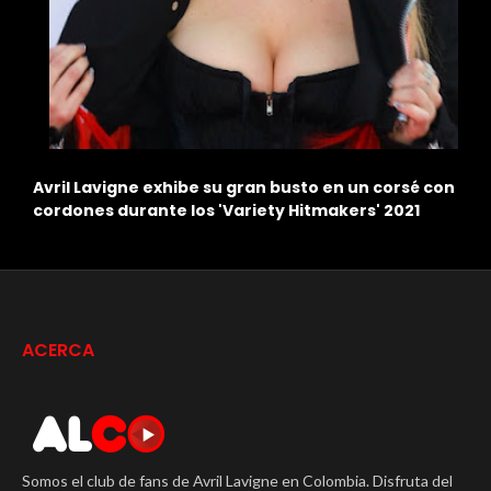
n
¿Qué puso fin al matrimonio de Avril Lavigne y
L
Deryck Whibley?
C
ACERCA
Somos el club de fans de Avril Lavigne en Colombia. Disfruta del