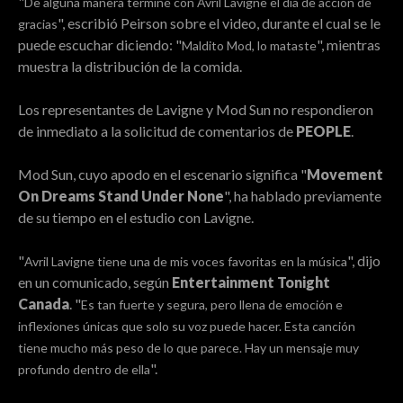
"
De alguna manera terminé con Avril Lavigne el día de acción de
", escribió Peirson sobre el video, durante el cual se le
gracias
puede escuchar diciendo: "
", mientras
Maldito Mod, lo mataste
muestra la distribución de la comida.
Los representantes de Lavigne y Mod Sun no respondieron
de inmediato a la solicitud de comentarios de
PEOPLE
.
Mod Sun, cuyo apodo en el escenario significa "
Movement
On Dreams Stand Under None
", ha hablado previamente
de su tiempo en el estudio con Lavigne.
"
", dijo
Avril Lavigne tiene una de mis voces favoritas en la música
en un comunicado, según
Entertainment Tonight
Canada
. "
Es tan fuerte y segura, pero llena de emoción e
inflexiones únicas que solo su voz puede hacer. Esta canción
tiene mucho más peso de lo que parece. Hay un mensaje muy
".
profundo dentro de ella