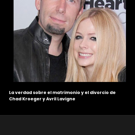
a verdad sobre el matrimonio y el divorcio de
El mis
had Kroeger y Avril Lavigne
existi