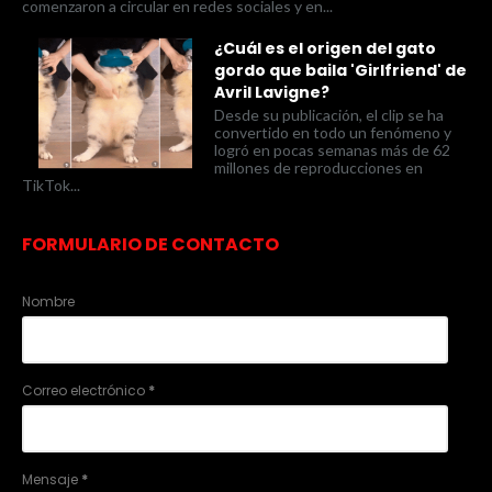
comenzaron a circular en redes sociales y en...
¿Cuál es el origen del gato
gordo que baila 'Girlfriend' de
Avril Lavigne?
Desde su publicación, el clip se ha
convertido en todo un fenómeno y
logró en pocas semanas más de 62
millones de reproducciones en
TikTok...
FORMULARIO DE CONTACTO
Nombre
Correo electrónico
*
Mensaje
*