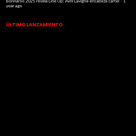
Bonnaroo 2025 revela Line Up: Avril Lavigne encabeza cartel
·
1
year ago
ÚLTIMO LANZAMIENTO