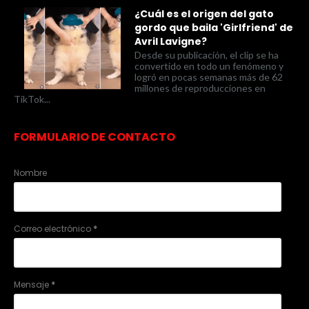
¿Cuál es el origen del gato
gordo que baila 'Girlfriend' de
Avril Lavigne?
Desde su publicación, el clip se ha
convertido en todo un fenómeno y
logró en pocas semanas más de 62
millones de reproducciones en
TikTok...
FORMULARIO DE CONTACTO
Nombre
Correo electrónico
*
Mensaje
*