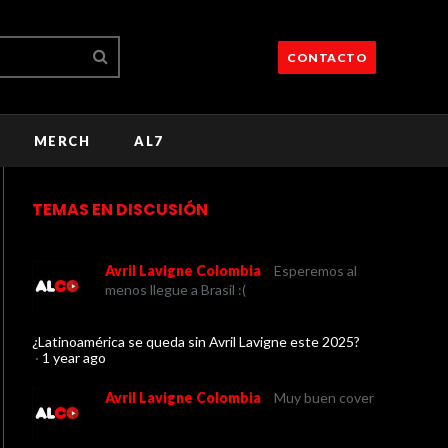
CONTACTO
MERCH
AL7
TEMAS EN DISCUSIÓN
Avril Lavigne Colombia
Esperemos al
menos llegue a Brasil :(
¿Latinoamérica se queda sin Avril Lavigne este 2025?
·
1 year ago
Avril Lavigne Colombia
Muy buen cover