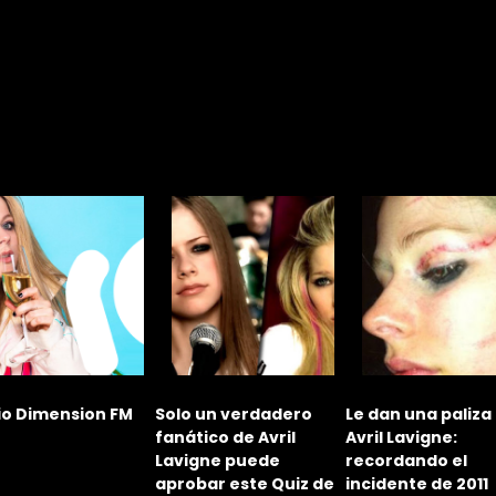
M
Solo un verdadero
Le dan una paliza a
El TikTok 
fanático de Avril
Avril Lavigne:
burla de A
Lavigne puede
recordando el
Lavigne c
aprobar este Quiz de
incidente de 2011
de 'Sk8er 