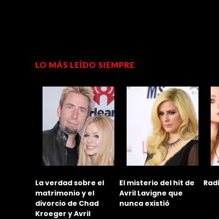
LO MÁS LEÍDO SIEMPRE
rdad sobre el
El misterio del hit de
Radio Dimension F
monio y el
Avril Lavigne que
cio de Chad
nunca existió
er y Avril