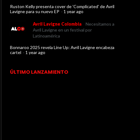
Ruston Kelly presenta cover de 'Complicated' de Avril
Lavigne para su nuevo EP
·
1 year ago
Avril Lavigne Colombia
Necesitamos a
Avril Lavigne en un festival por
Latinoamérica
Bonnaroo 2025 revela Line Up: Avril Lavigne encabeza
cartel
·
1 year ago
ÚLTIMO LANZAMIENTO