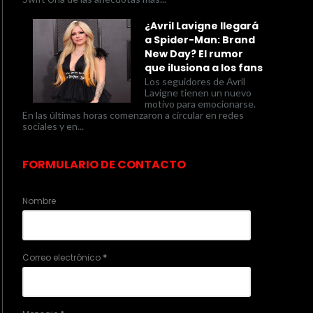
¿Avril Lavigne llegará
a Spider-Man: Brand
New Day? El rumor
que ilusiona a los fans
Los seguidores de Avril
Lavigne tienen un nuevo
motivo para emocionarse.
En las últimas horas comenzaron a circular en redes
sociales y en...
FORMULARIO DE CONTACTO
Nombre
Correo electrónico
*