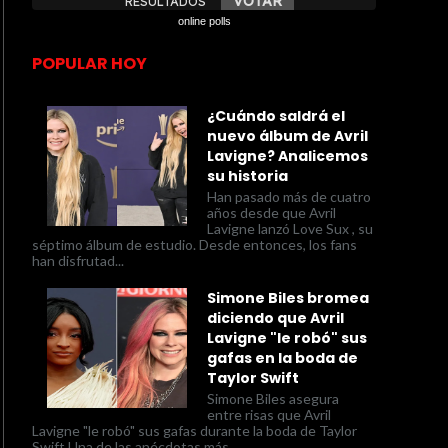
online polls
POPULAR HOY
¿Cuándo saldrá el
nuevo álbum de Avril
Lavigne? Analicemos
su historia
Han pasado más de cuatro
años desde que Avril
Lavigne lanzó Love Sux , su
séptimo álbum de estudio. Desde entonces, los fans
han disfrutad...
Simone Biles bromea
diciendo que Avril
Lavigne "le robó" sus
gafas en la boda de
Taylor Swift
Simone Biles asegura
entre risas que Avril
Lavigne "le robó" sus gafas durante la boda de Taylor
Swift Una de las anécdotas más...