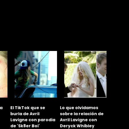
que se
Lo que olvidamos
¿Por qué se
A
vril
sobre la relación de
divorciaron Avril
s
on parodia
Avril Lavigne con
Lavigne y Chad
c
Boi'
Deryck Whibley
Kroeger?
d