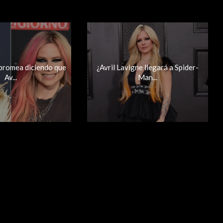
 bromea diciendo que
¿Avril Lavigne llegará a Spider-
Av...
Man...