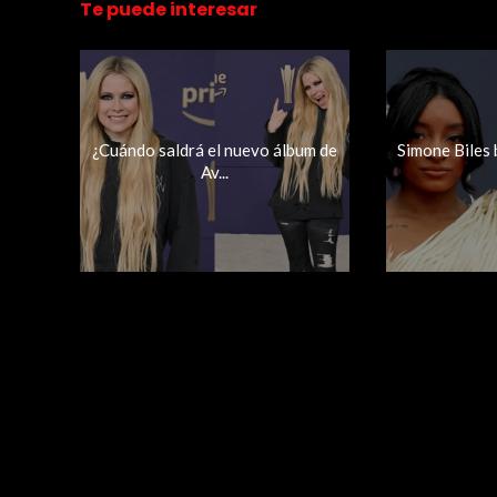
Te puede interesar
¿Cuándo saldrá el nuevo álbum de
Simone Biles
Av...