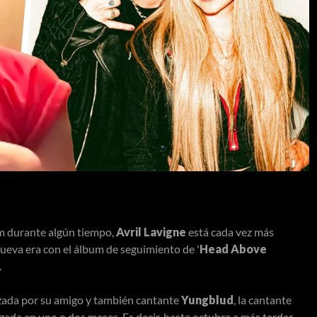
m durante algún tiempo,
Avril Lavigne
está cada vez más
nueva era con el álbum de seguimiento de '
Head Above
.
izada por su amigo y también cantante
Yungblud
, la cantante
ada en uno o dos meses. Es decir, hasta octubre a más tardar,