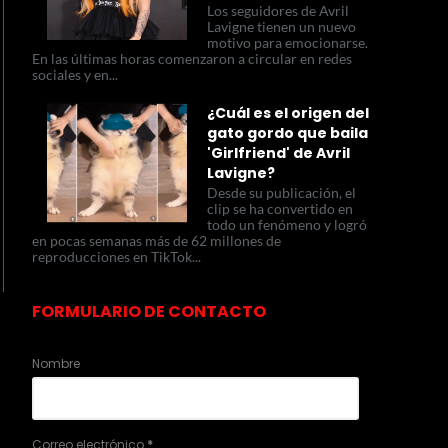
Los seguidores de Avril
Lavigne tienen un nuevo
motivo para emocionarse.
En las últimas horas comenzaron a circular en redes
sociales y en...
¿Cuál es el origen del
gato gordo que baila
'Girlfriend' de Avril
Lavigne?
Desde su publicación, el
clip se ha convertido en
todo un fenómeno y logró
en pocas semanas más de 62 millones de
reproducciones en TikTok...
FORMULARIO DE CONTACTO
Nombre
Correo electrónico
*