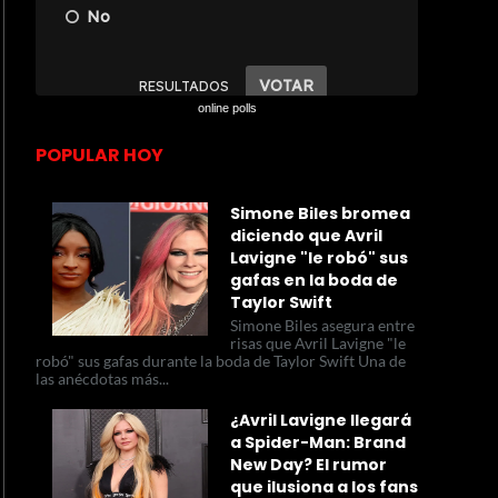
online polls
POPULAR HOY
Simone Biles bromea
diciendo que Avril
Lavigne "le robó" sus
gafas en la boda de
Taylor Swift
Simone Biles asegura entre
risas que Avril Lavigne "le
robó" sus gafas durante la boda de Taylor Swift Una de
las anécdotas más...
¿Avril Lavigne llegará
a Spider-Man: Brand
New Day? El rumor
que ilusiona a los fans