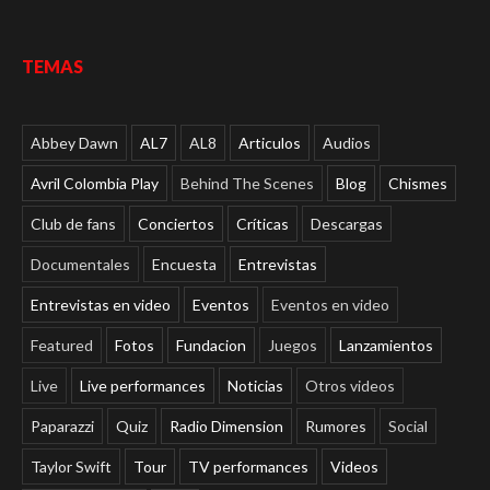
TEMAS
Abbey Dawn
AL7
AL8
Articulos
Audios
Avril Colombia Play
Behind The Scenes
Blog
Chismes
Club de fans
Conciertos
Críticas
Descargas
Documentales
Encuesta
Entrevistas
Entrevistas en video
Eventos
Eventos en video
Featured
Fotos
Fundacion
Juegos
Lanzamientos
Live
Live performances
Noticias
Otros videos
Paparazzi
Quiz
Radio Dimension
Rumores
Social
Taylor Swift
Tour
TV performances
Videos