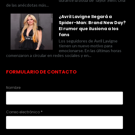
durante la boda de Taylor Swift Una
de las anécdotas más...
¿Avril Lavigne llegará a
Spider-Man: Brand New Day?
El rumor que ilusiona a los
fans
Los seguidores de Avril Lavigne
tienen un nuevo motivo para
emocionarse. En las últimas horas
comenzaron a circular en redes sociales y en...
FORMULARIO DE CONTACTO
Nombre
Correo electrónico
*