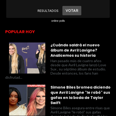
online polls
POPULAR HOY
¿Cuándo saldrá el nuevo
álbum de Avril Lavigne?
Analicemos su historia
Han pasado más de cuatro años
desde que Avril Lavigne lanzó Love
Sux , su séptimo álbum de estudio.
Desde entonces, los fans han
disfrutad...
Simone Biles bromea diciendo
que Avril Lavigne "le robó" sus
gafas en la boda de Taylor
Swift
Simone Biles asegura entre risas que
Avril Lavigne "le robó" sus gafas