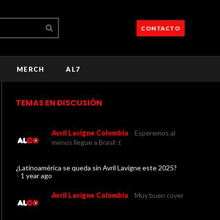
CONTACTO
MERCH
AL7
TEMAS EN DISCUSIÓN
Avril Lavigne Colombia
Esperemos al
menos llegue a Brasil :(
¿Latinoamérica se queda sin Avril Lavigne este 2025?
·
1 year ago
Avril Lavigne Colombia
Muy buen cover