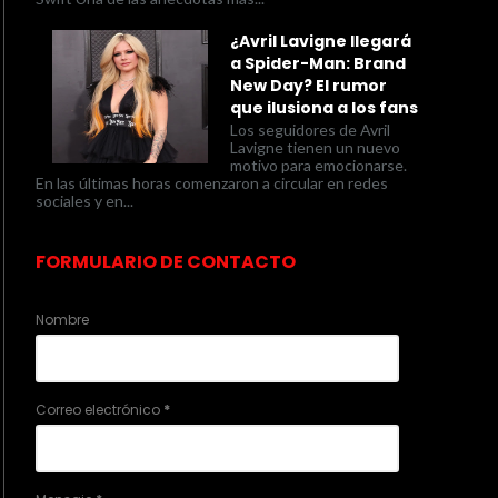
¿Avril Lavigne llegará
a Spider-Man: Brand
New Day? El rumor
que ilusiona a los fans
Los seguidores de Avril
Lavigne tienen un nuevo
motivo para emocionarse.
En las últimas horas comenzaron a circular en redes
sociales y en...
FORMULARIO DE CONTACTO
Nombre
Correo electrónico
*