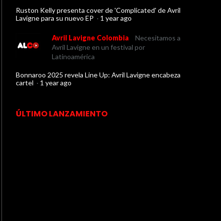
Ruston Kelly presenta cover de 'Complicated' de Avril
Lavigne para su nuevo EP
·
1 year ago
Avril Lavigne Colombia
Necesitamos a
Avril Lavigne en un festival por
Latinoamérica
Bonnaroo 2025 revela Line Up: Avril Lavigne encabeza
cartel
·
1 year ago
ÚLTIMO LANZAMIENTO