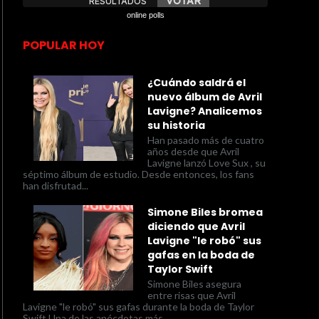
online polls
POPULAR HOY
¿Cuándo saldrá el
nuevo álbum de Avril
Lavigne? Analicemos
su historia
Han pasado más de cuatro
años desde que Avril
Lavigne lanzó Love Sux , su
séptimo álbum de estudio. Desde entonces, los fans
han disfrutad...
Simone Biles bromea
diciendo que Avril
Lavigne "le robó" sus
gafas en la boda de
Taylor Swift
Simone Biles asegura
entre risas que Avril
Lavigne "le robó" sus gafas durante la boda de Taylor
Swift Una de las anécdotas más...