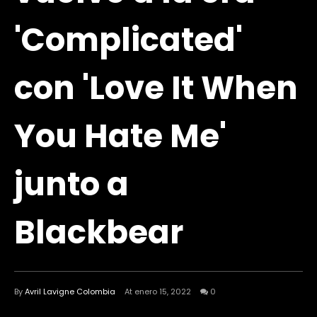
'Complicated'
con 'Love It When
You Hate Me'
junto a
Blackbear
By
Avril Lavigne Colombia
At enero 15, 2022
0