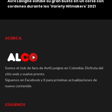
n
¿Qué puso fin al matrimonio de Avril Lavigne y
L
Deryck Whibley?
C
ACERCA
Somos el club de fans de Avril Lavigne en Colombia. Disfruta del
sitio web y vuelve pronto.
Síguenos en Facebook y X para próximas actualizaciones de
nuevo contenido
SÍGUENOS