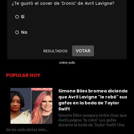
online polls
POPULAR HOY
Simone Biles bromea diciendo
que Avril Lavigne "le robó" sus
gafas en la boda de Taylor
Swift
Simone Biles asegura entre risas que
Avril Lavigne "le robó" sus gafas
durante la boda de Taylor Swift Una
de las anécdotas más...