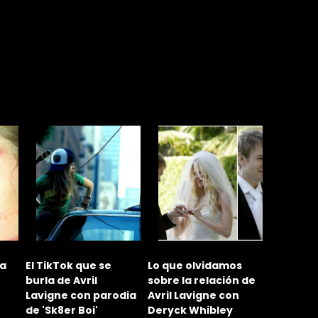
 a
El TikTok que se
Lo que olvidamos
¿Por qué
burla de Avril
sobre la relación de
divorciar
Lavigne con parodia
Avril Lavigne con
Lavigne 
de 'Sk8er Boi'
Deryck Whibley
Kroeger