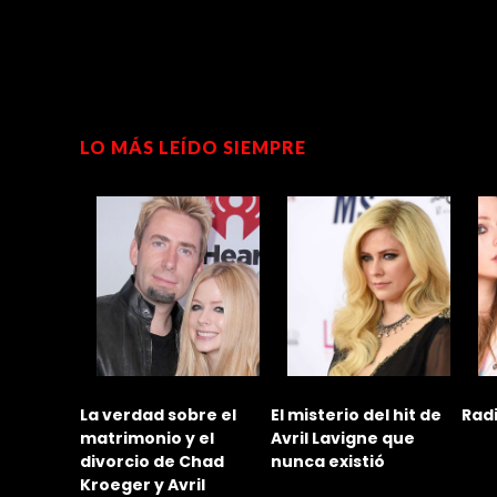
LO MÁS LEÍDO SIEMPRE
 al
La verdad sobre el
El misterio del hit de
Rad
e Avril
matrimonio y el
Avril Lavigne que
ryck
divorcio de Chad
nunca existió
Kroeger y Avril