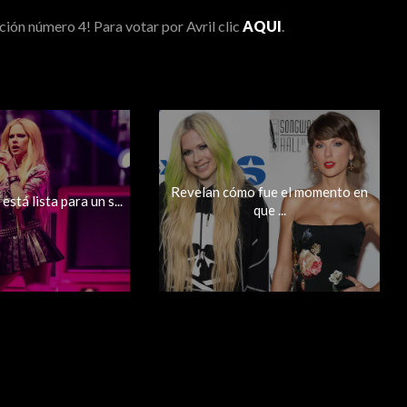
ción número 4! Para votar por Avril clic
AQUI
.
Revelan cómo fue el momento en
está lista para un s...
que ...