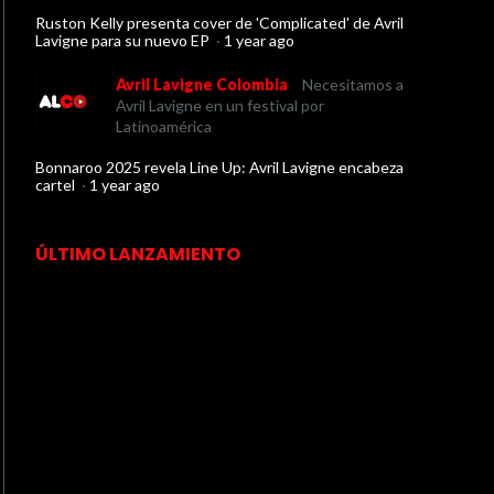
Ruston Kelly presenta cover de 'Complicated' de Avril
Lavigne para su nuevo EP
·
1 year ago
Avril Lavigne Colombia
Necesitamos a
Avril Lavigne en un festival por
Latinoamérica
Bonnaroo 2025 revela Line Up: Avril Lavigne encabeza
cartel
·
1 year ago
ÚLTIMO LANZAMIENTO