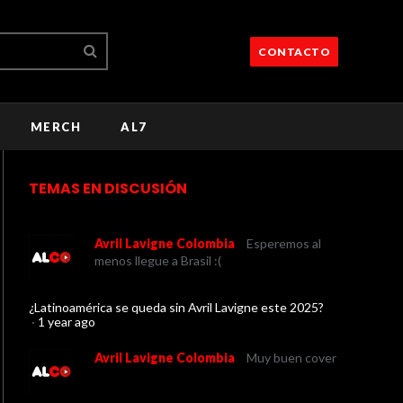
CONTACTO
MERCH
AL7
TEMAS EN DISCUSIÓN
Avril Lavigne Colombia
Esperemos al
menos llegue a Brasil :(
¿Latinoamérica se queda sin Avril Lavigne este 2025?
·
1 year ago
Avril Lavigne Colombia
Muy buen cover