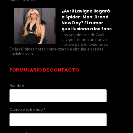
¿Avril Lavigne llegará
a Spider-Man: Brand
New Day? El rumor
que ilusiona a los fans
Los seguidores de Avril
Lavigne tienen un nuevo
motivo para emocionarse.
En las últimas horas comenzaron a circular en redes
sociales y en...
FORMULARIO DE CONTACTO
Nombre
Correo electrónico
*