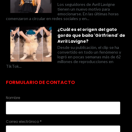
Los seguidores de Avril Lavigne
tienen un nuevo motivo para
emocionarse. En las últimas horas
comenzaron a circular en redes sociales y en...
¿Cuál es el origen del gato
gordo que baila 'Girlfriend' de
Avril Lavigne?
Desde su publicación, el clip se ha
convertido en todo un fenómeno y
logró en pocas semanas más de 62
millones de reproducciones en
TikTok...
FORMULARIO DE CONTACTO
Nombre
Correo electrónico
*