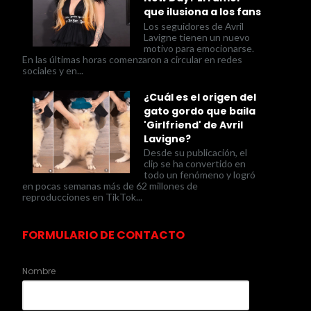
que ilusiona a los fans
Los seguidores de Avril
Lavigne tienen un nuevo
motivo para emocionarse.
En las últimas horas comenzaron a circular en redes
sociales y en...
¿Cuál es el origen del
gato gordo que baila
'Girlfriend' de Avril
Lavigne?
Desde su publicación, el
clip se ha convertido en
todo un fenómeno y logró
en pocas semanas más de 62 millones de
reproducciones en TikTok...
FORMULARIO DE CONTACTO
Nombre