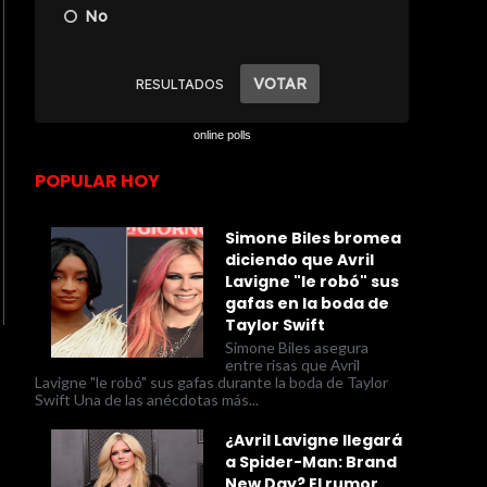
online polls
POPULAR HOY
Simone Biles bromea
diciendo que Avril
Lavigne "le robó" sus
gafas en la boda de
Taylor Swift
Simone Biles asegura
entre risas que Avril
Lavigne "le robó" sus gafas durante la boda de Taylor
Swift Una de las anécdotas más...
¿Avril Lavigne llegará
a Spider-Man: Brand
New Day? El rumor