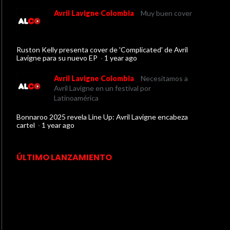
Avril Lavigne Colombia
Muy buen cover
Ruston Kelly presenta cover de 'Complicated' de Avril
Lavigne para su nuevo EP
·
1 year ago
Avril Lavigne Colombia
Necesitamos a
Avril Lavigne en un festival por
Latinoamérica
Bonnaroo 2025 revela Line Up: Avril Lavigne encabeza
cartel
·
1 year ago
ÚLTIMO LANZAMIENTO