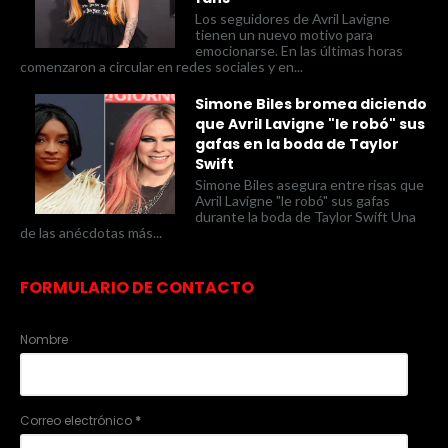
Los seguidores de Avril Lavigne
tienen un nuevo motivo para
emocionarse. En las últimas horas
comenzaron a circular en redes sociales y en...
Simone Biles bromea diciendo
que Avril Lavigne "le robó" sus
gafas en la boda de Taylor
Swift
Simone Biles asegura entre risas que
Avril Lavigne "le robó" sus gafas
durante la boda de Taylor Swift Una
de las anécdotas más...
FORMULARIO DE CONTACTO
Nombre
Correo electrónico
*