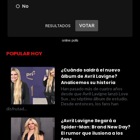
online polls
POPULAR HOY
¿Cuándo saldrá el nuevo
álbum de Avril Lavigne?
Analicemos su historia
Han pasado más de cuatro años
desde que Avril Lavigne lanzó Love
Sux , su séptimo álbum de estudio.
Desde entonces, los fans han
disfrutad...
¿Avril Lavigne llegará a
Spider-Man: Brand New Day?
El rumor que ilusiona a los
fans