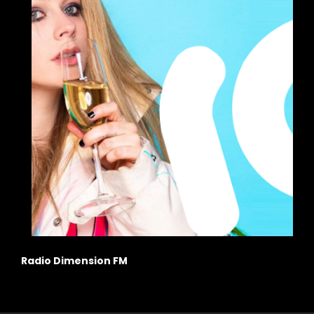
Radio Dimension FM
S
a