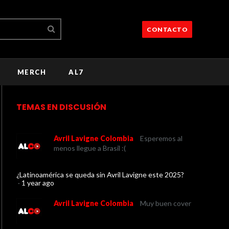
CONTACTO
MERCH
AL7
TEMAS EN DISCUSIÓN
Avril Lavigne Colombia
Esperemos al
menos llegue a Brasil :(
¿Latinoamérica se queda sin Avril Lavigne este 2025?
·
1 year ago
Avril Lavigne Colombia
Muy buen cover