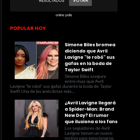
online polls
POPULAR HOY
Simone Biles bromea
diciendo que Avril
Lavigne "le robó" sus
gafas en la boda de
Taylor Swift
Simone Biles asegura
entre risas que Avril
Lavigne "le robó" sus gafas durante la boda de Taylor
Swift Una de las anécdotas más...
¿Avril Lavigne llegará
a Spider-Man: Brand
New Day? El rumor
que ilusiona a los fans
Los seguidores de Avril
Lavigne tienen un nuevo
motivo para emocionarse.