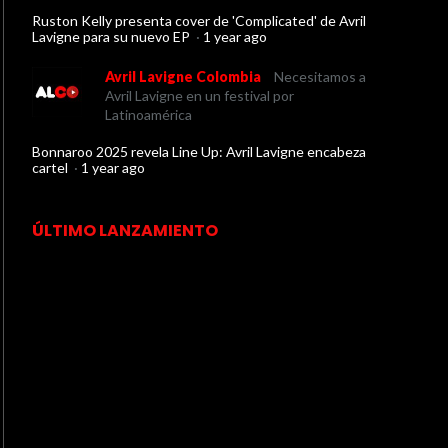
Ruston Kelly presenta cover de 'Complicated' de Avril
Lavigne para su nuevo EP
·
1 year ago
Avril Lavigne Colombia
Necesitamos a
Avril Lavigne en un festival por
Latinoamérica
Bonnaroo 2025 revela Line Up: Avril Lavigne encabeza
cartel
·
1 year ago
ÚLTIMO LANZAMIENTO