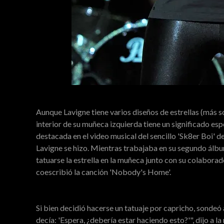
Aunque Lavigne tiene varios diseños de estrellas (más so
interior de su muñeca izquierda tiene un significado espe
destacada en el video musical del sencillo 'Sk8er Boi' d
Lavigne se hizo. Mientras trabajaba en su segundo álbum,
tatuarse la estrella en la muñeca junto con su colabora
coescribió la canción 'Nobody's Home'.
Si bien decidió hacerse un tatuaje por capricho, sonde
decía: 'Espera, ¿debería estar haciendo esto?'", dijo a 