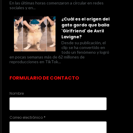
En las últimas horas comenzaron a circular en redes
sociales y en...
¿Cuál es el origen del
gato gordo que baila
'Girlfriend' de Avril
Lavigne?
Desde su publicación, el
clip se ha convertido en
todo un fenómeno y logró
en pocas semanas más de 62 millones de
reproducciones en TikTok...
FORMULARIO DE CONTACTO
Nombre
Correo electrónico
*