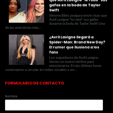
que Avril Lavigne "le robó" sus
gafas en la boda de Taylor
Swift
Simone Biles asegura entre risas que
Avril Lavigne "le robó" sus gafas
durante la boda de Taylor Swift Una
de las anécdotas más...
¿Avril Lavigne llegará a
Spider-Man: Brand New Day?
El rumor que ilusiona a los
fans
Los seguidores de Avril Lavigne
tienen un nuevo motivo para
emocionarse. En las últimas horas
comenzaron a circular en redes sociales y en...
FORMULARIO DE CONTACTO
Nombre