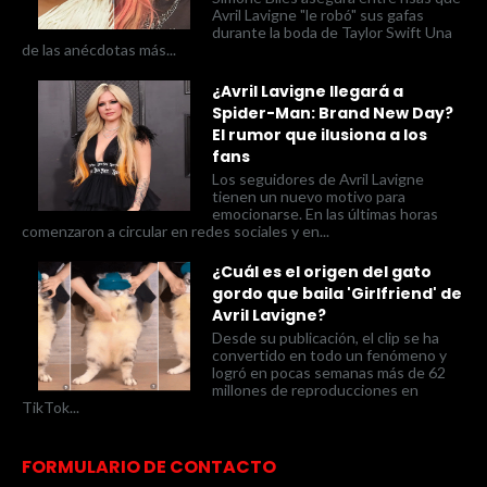
Avril Lavigne "le robó" sus gafas
durante la boda de Taylor Swift Una
de las anécdotas más...
¿Avril Lavigne llegará a
Spider-Man: Brand New Day?
El rumor que ilusiona a los
fans
Los seguidores de Avril Lavigne
tienen un nuevo motivo para
emocionarse. En las últimas horas
comenzaron a circular en redes sociales y en...
¿Cuál es el origen del gato
gordo que baila 'Girlfriend' de
Avril Lavigne?
Desde su publicación, el clip se ha
convertido en todo un fenómeno y
logró en pocas semanas más de 62
millones de reproducciones en
TikTok...
FORMULARIO DE CONTACTO