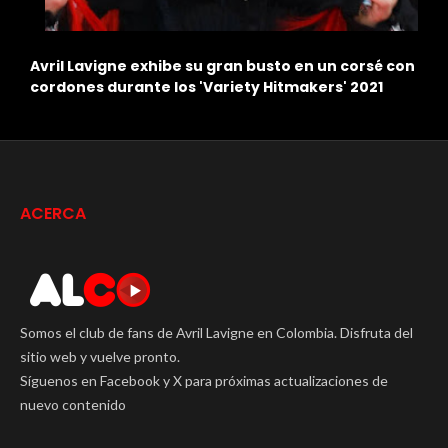
n
¿Qué puso fin al matrimonio de Avril Lavigne y
L
Deryck Whibley?
C
ACERCA
Somos el club de fans de Avril Lavigne en Colombia. Disfruta del
sitio web y vuelve pronto.
Síguenos en Facebook y X para próximas actualizaciones de
nuevo contenido