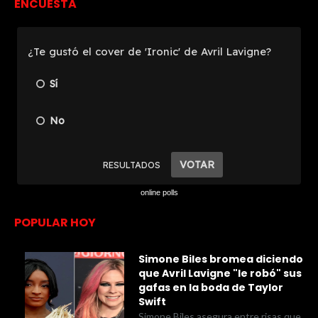
ENCUESTA
online polls
POPULAR HOY
Simone Biles bromea diciendo
que Avril Lavigne "le robó" sus
gafas en la boda de Taylor
Swift
Simone Biles asegura entre risas que