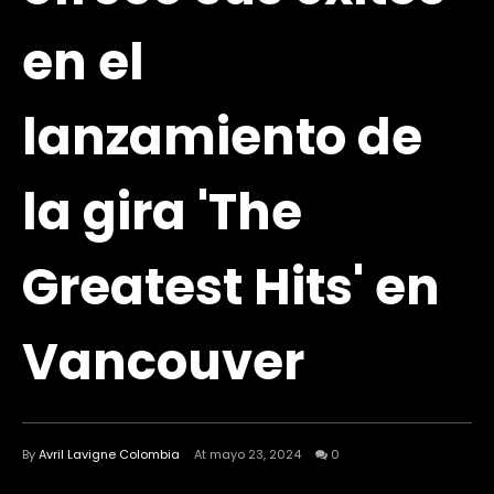
en el
lanzamiento de
la gira 'The
Greatest Hits' en
Vancouver
By
Avril Lavigne Colombia
At mayo 23, 2024
0