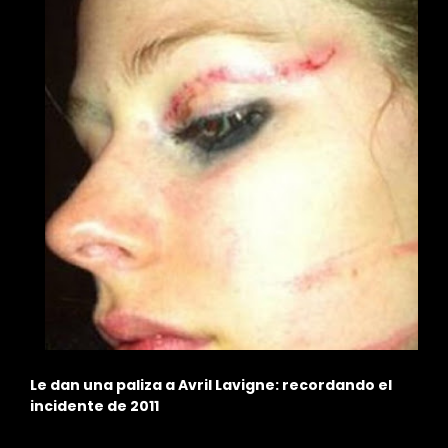
de
Le dan una paliza a Avril Lavigne: recordando el
E
incidente de 2011
d