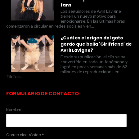
fans
Los seguidores de Avril Lavigne
tienen un nuevo motivo para
emocionarse. En las últimas horas
comenzaron a circular en redes sociales y en...
¿Cuál es el origen del gato
gordo que baila 'Girlfriend' de
Avril Lavigne?
Desde su publicación, el clip se ha
convertido en todo un fenómeno y
logró en pocas semanas más de 62
millones de reproducciones en
TikTok...
FORMULARIO DE CONTACTO
Nombre
Correo electrónico
*