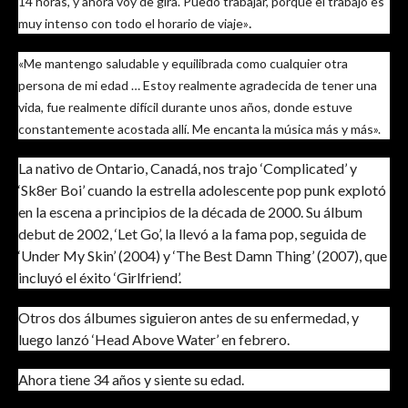
14 horas, y ahora voy de gira. Puedo trabajar, porque el trabajo es
.
muy intenso con todo el horario de viaje»
«Me mantengo saludable y equilibrada como cualquier otra
persona de mi edad … Estoy realmente agradecida de tener una
vida, fue realmente difícil durante unos años, donde estuve
constantemente acostada allí. Me encanta la música más y más».
La nativo de Ontario, Canadá, nos trajo ‘Complicated’ y
‘Sk8er Boi’ cuando la estrella adolescente pop punk explotó
en la escena a principios de la década de 2000. Su álbum
debut de 2002, ‘Let Go’, la llevó a la fama pop, seguida de
‘Under My Skin’ (2004) y ‘The Best Damn Thing’ (2007), que
incluyó el éxito ‘Girlfriend’.
Otros dos álbumes siguieron antes de su enfermedad, y
luego lanzó ‘Head Above Water’ en febrero.
Ahora tiene 34 años y siente su edad.