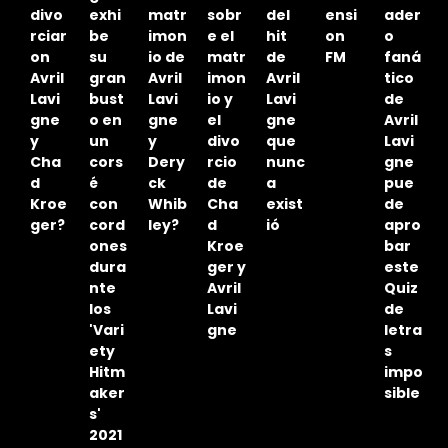
o
divo
exhi
matr
sobr
del
ensi
ader
rciar
be
imon
e el
hit
on
o
r
on
su
io de
matr
de
FM
faná
Avril
gran
Avril
imon
Avril
tico
a
Lavi
bust
Lavi
io y
Lavi
de
n
gne
o en
gne
el
gne
Avril
y
un
y
divo
que
Lavi
l
Cha
cors
Dery
rcio
nunc
gne
i
d
é
ck
de
a
pue
e
Kroe
con
Whib
Cha
exist
de
ger?
cord
ley?
d
ió
apro
y
ones
Kroe
bar
dura
ger y
este
ib
nte
Avril
Quiz
los
Lavi
de
'Vari
gne
letra
ety
s
Hitm
impo
aker
sible
s'
2021