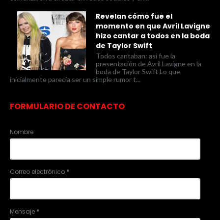
Revelan cómo fue el
momento en que Avril Lavigne
hizo cantar a todos en la boda
de Taylor Swift
Todos cantaban: así fue la
presentación de Avril Lavigne en la
boda de Taylor Swift Lo que
inicialmente parecía ser un simple rumor t...
FORMULARIO DE CONTACTO
Nombre
Correo electrónico
*
Mensaje
*