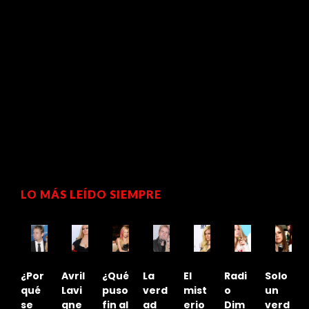
LO MÁS LEÍDO SIEMPRE
¿Por
Avril
¿Qué
La
El
Radi
Solo
e
qué
Lavi
puso
verd
mist
o
un
id
se
gne
fin al
ad
erio
Dim
verd