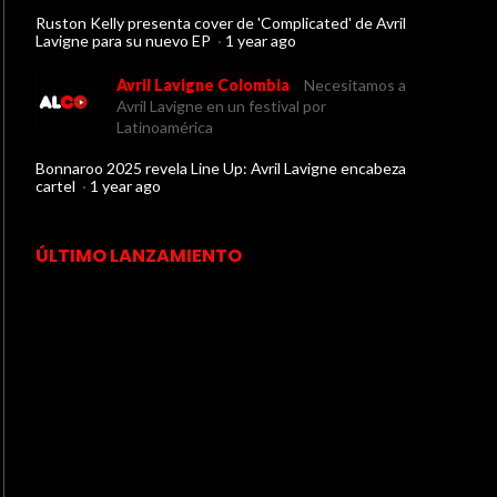
Ruston Kelly presenta cover de 'Complicated' de Avril
Lavigne para su nuevo EP
·
1 year ago
Avril Lavigne Colombia
Necesitamos a
Avril Lavigne en un festival por
Latinoamérica
Bonnaroo 2025 revela Line Up: Avril Lavigne encabeza
cartel
·
1 year ago
ÚLTIMO LANZAMIENTO