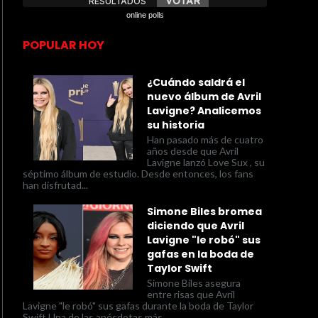
online polls
POPULAR HOY
¿Cuándo saldrá el
nuevo álbum de Avril
Lavigne? Analicemos
su historia
Han pasado más de cuatro
años desde que Avril
Lavigne lanzó Love Sux , su
séptimo álbum de estudio. Desde entonces, los fans
han disfrutad...
Simone Biles bromea
diciendo que Avril
Lavigne "le robó" sus
gafas en la boda de
Taylor Swift
Simone Biles asegura
entre risas que Avril
Lavigne "le robó" sus gafas durante la boda de Taylor
Swift Una de las anécdotas más...