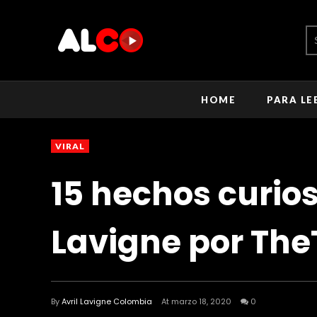
HOME
PARA LE
VIRAL
15 hechos curios
Lavigne por Th
By
Avril Lavigne Colombia
At marzo 18, 2020
0