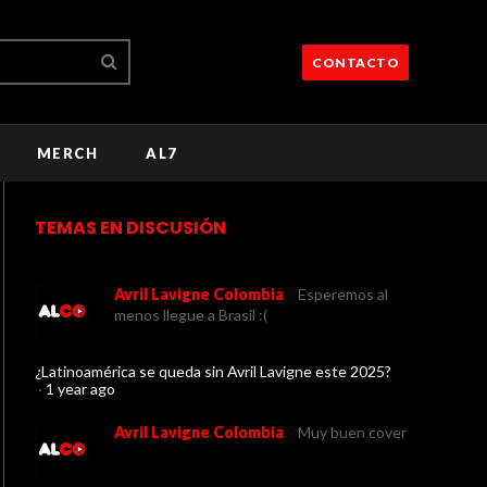
CONTACTO
MERCH
AL7
TEMAS EN DISCUSIÓN
Avril Lavigne Colombia
Esperemos al
menos llegue a Brasil :(
¿Latinoamérica se queda sin Avril Lavigne este 2025?
·
1 year ago
Avril Lavigne Colombia
Muy buen cover