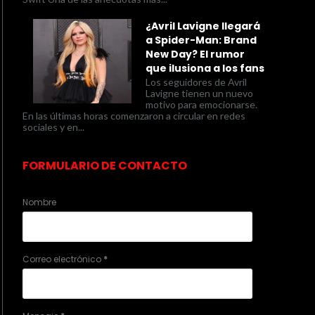
¿Avril Lavigne llegará
a Spider-Man: Brand
New Day? El rumor
que ilusiona a los fans
Los seguidores de Avril
Lavigne tienen un nuevo
motivo para emocionarse.
En las últimas horas comenzaron a circular en redes
sociales y en...
FORMULARIO DE CONTACTO
Nombre
Correo electrónico
*