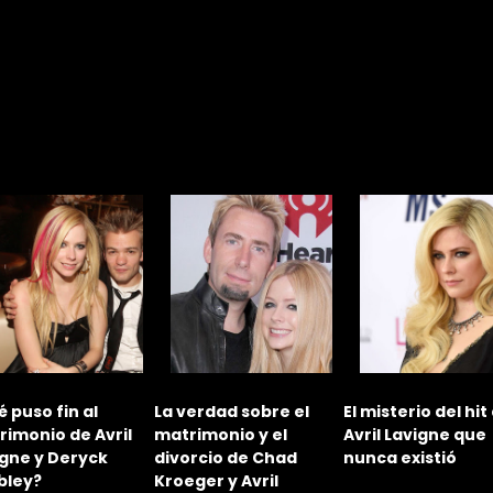
 puso fin al
La verdad sobre el
El misterio del hit
imonio de Avril
matrimonio y el
Avril Lavigne que
igne y Deryck
divorcio de Chad
nunca existió
bley?
Kroeger y Avril