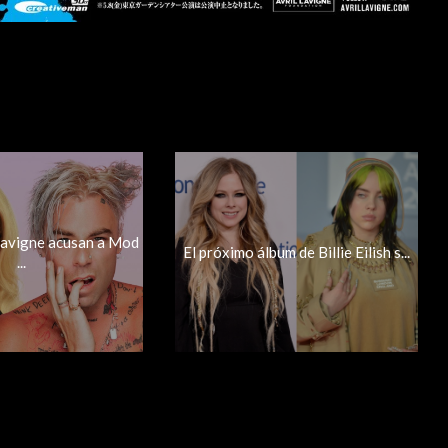
 Lavigne acusan a Mod
El próximo álbum de Billie Eilish s...
...