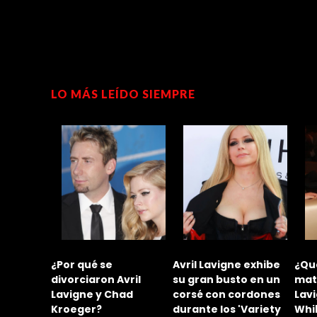
LO MÁS LEÍDO SIEMPRE
amos
¿Por qué se
Avril Lavigne exhibe
¿Qué
ción de
divorciaron Avril
su gran busto en un
matr
 con
Lavigne y Chad
corsé con cordones
Lav
ley
Kroeger?
durante los 'Variety
Whi