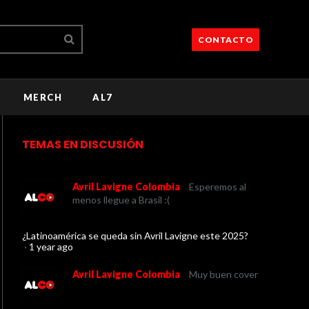
CONTACTO
MERCH
AL7
TEMAS EN DISCUSIÓN
Avril Lavigne Colombia
Esperemos al
menos llegue a Brasil :(
¿Latinoamérica se queda sin Avril Lavigne este 2025?
·
1 year ago
Avril Lavigne Colombia
Muy buen cover