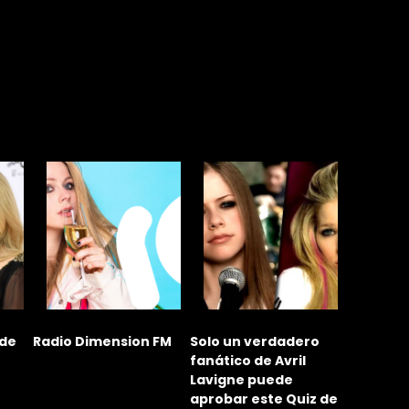
 de
Radio Dimension FM
Solo un verdadero
Le dan u
fanático de Avril
Avril Lav
Lavigne puede
recordan
aprobar este Quiz de
incident