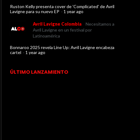
Ruston Kelly presenta cover de 'Complicated' de Avril
Lavigne para su nuevo EP
·
1 year ago
Avril Lavigne Colombia
Necesitamos a
Avril Lavigne en un festival por
Latinoamérica
Bonnaroo 2025 revela Line Up: Avril Lavigne encabeza
cartel
·
1 year ago
ÚLTIMO LANZAMIENTO