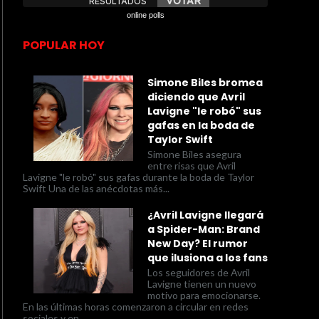
online polls
POPULAR HOY
Simone Biles bromea
diciendo que Avril
Lavigne "le robó" sus
gafas en la boda de
Taylor Swift
Simone Biles asegura
entre risas que Avril
Lavigne "le robó" sus gafas durante la boda de Taylor
Swift Una de las anécdotas más...
¿Avril Lavigne llegará
a Spider-Man: Brand
New Day? El rumor
que ilusiona a los fans
Los seguidores de Avril
Lavigne tienen un nuevo
motivo para emocionarse.
En las últimas horas comenzaron a circular en redes
sociales y en...