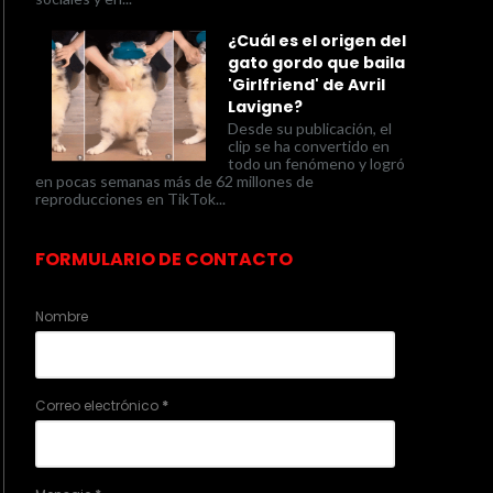
¿Cuál es el origen del
gato gordo que baila
'Girlfriend' de Avril
Lavigne?
Desde su publicación, el
clip se ha convertido en
todo un fenómeno y logró
en pocas semanas más de 62 millones de
reproducciones en TikTok...
FORMULARIO DE CONTACTO
Nombre
Correo electrónico
*