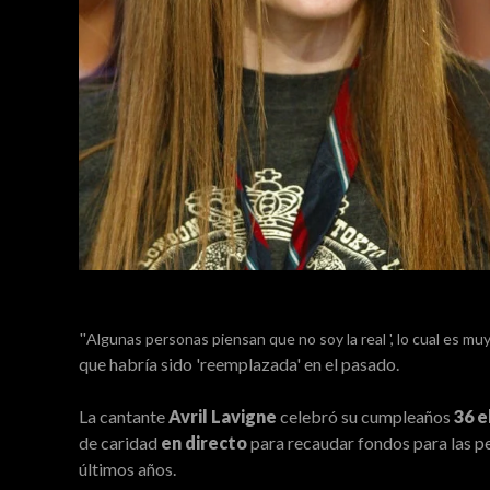
"
Algunas personas piensan que no soy la real ', lo cual es mu
que habría sido 'reemplazada' en el pasado.
La cantante
Avril Lavigne
celebró su cumpleaños
36 e
de caridad
en directo
para recaudar fondos para las p
últimos años.