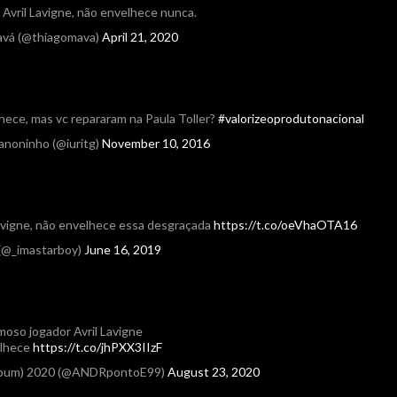
 Avril Lavigne, não envelhece nunca.
avá (@thiagomava)
April 21, 2020
hece, mas vc repararam na Paula Toller?
#valorizeoprodutonacional
anoninho (@iuritg)
November 10, 2016
Lavigne, não envelhece essa desgraçada
https://t.co/oeVhaOTA16
@_imastarboy)
June 16, 2019
moso jogador Avril Lavigne
lhece
https://t.co/jhPXX3IIzF
album) 2020 (@ANDRpontoE99)
August 23, 2020