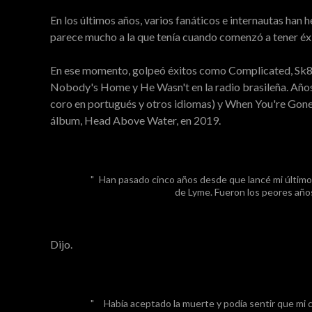
En los últimos años, varios fanáticos e internautas han
parece mucho a la que tenía cuando comenzó a tener éxi
En ese momento, golpeó éxitos como Complicated, Sk8e
Nobody's Home y He Wasn't en la radio brasileña. Años 
coro en portugués y otros idiomas) y When You're Gone.
álbum, Head Above Water, en 2019.
Han pasado cinco años desde que lancé mi último
de Lyme. Fueron los peores años
Dijo.
Había aceptado la muerte y podía sentir que mi