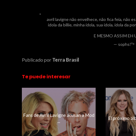
avril lavigne não envelhece, não fica feia, não 
ídola da billie, minha ídola, sua ídola, ídola da
E MESMO ASSIM EH
— sophs!²⁸ 
Publicado por
Terra Brasil
Te puede interesar
Fans de Avril Lavigne acusan a Mod
El próximo álbu
...