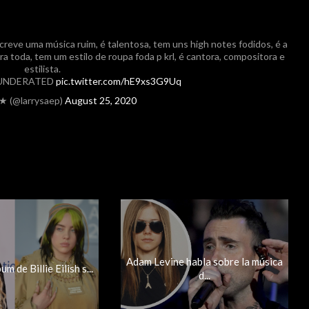
escreve uma música ruim, é talentosa, tem uns high notes fodidos, é a
 porra toda, tem um estilo de roupa foda p krl, é cantora, compositora e
estilista.
 UNDERATED
pic.twitter.com/hE9xs3G9Uq
★ (@larrysaep)
August 25, 2020
Adam Levine habla sobre la música
m de Billie Eilish s...
d...