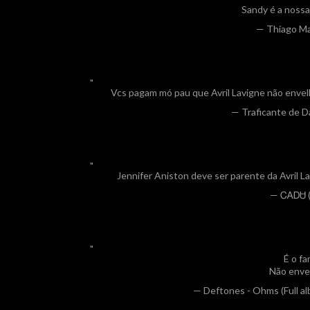
Sandy é a nossa
— Thiago M
Vcs pagam mó pau que Avril Lavigne não envel
— Traficante de D
Jennifer Aniston deve ser parente da Avril 
— ᏟᎪᎠᏌ (
É o fa
Não enve
— Deftones - Ohms (Full 