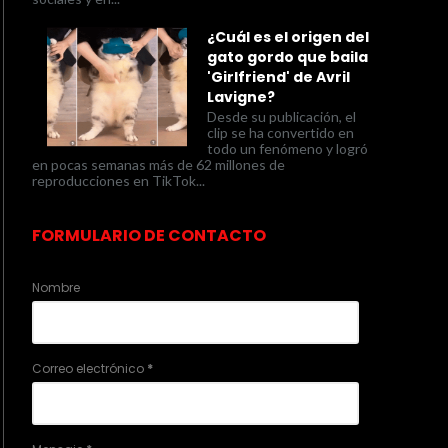
¿Cuál es el origen del
gato gordo que baila
'Girlfriend' de Avril
Lavigne?
Desde su publicación, el
clip se ha convertido en
todo un fenómeno y logró
en pocas semanas más de 62 millones de
reproducciones en TikTok...
FORMULARIO DE CONTACTO
Nombre
Correo electrónico
*