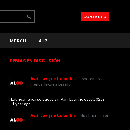
CONTACTO
MERCH
AL7
TEMAS EN DISCUSIÓN
Avril Lavigne Colombia
Esperemos al
menos llegue a Brasil :(
¿Latinoamérica se queda sin Avril Lavigne este 2025?
·
1 year ago
Avril Lavigne Colombia
Muy buen cover