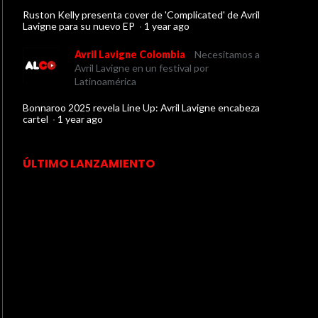
Ruston Kelly presenta cover de 'Complicated' de Avril
Lavigne para su nuevo EP
·
1 year ago
Avril Lavigne Colombia
Necesitamos a
Avril Lavigne en un festival por
Latinoamérica
Bonnaroo 2025 revela Line Up: Avril Lavigne encabeza
cartel
·
1 year ago
ÚLTIMO LANZAMIENTO