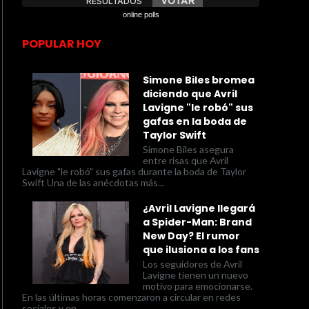
online polls
POPULAR HOY
Simone Biles bromea
diciendo que Avril
Lavigne "le robó" sus
gafas en la boda de
Taylor Swift
Simone Biles asegura
entre risas que Avril
Lavigne "le robó" sus gafas durante la boda de Taylor
Swift Una de las anécdotas más...
¿Avril Lavigne llegará
a Spider-Man: Brand
New Day? El rumor
que ilusiona a los fans
Los seguidores de Avril
Lavigne tienen un nuevo
motivo para emocionarse.
En las últimas horas comenzaron a circular en redes
sociales y en...