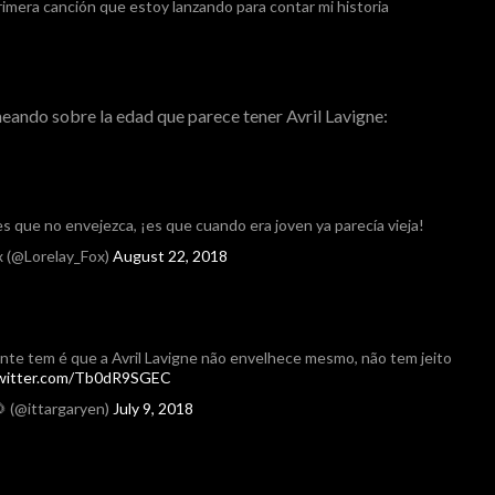
primera canción que estoy lanzando para contar mi historia
eando sobre la edad que parece tener Avril Lavigne:
es que no envejezca, ¡es que cuando era joven ya parecía vieja!
x (@Lorelay_Fox)
August 22, 2018
ente tem é que a Avril Lavigne não envelhece mesmo, não tem jeito
twitter.com/Tb0dR9SGEC
 (@ittargaryen)
July 9, 2018