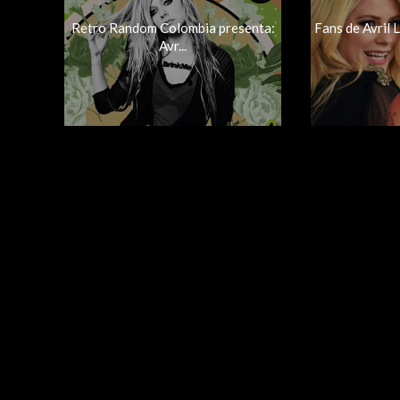
Retro Random Colombia presenta:
Fans de Avril
Avr...