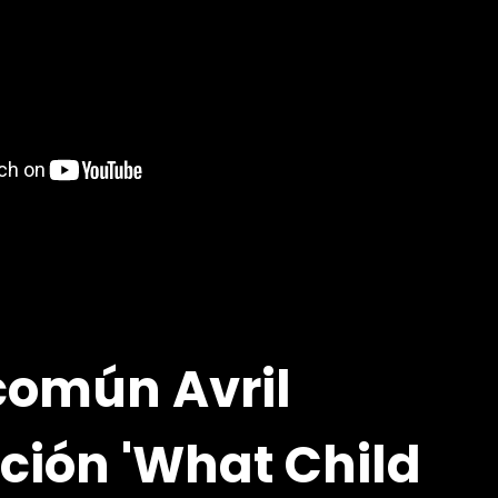
común Avril
nción 'What Child