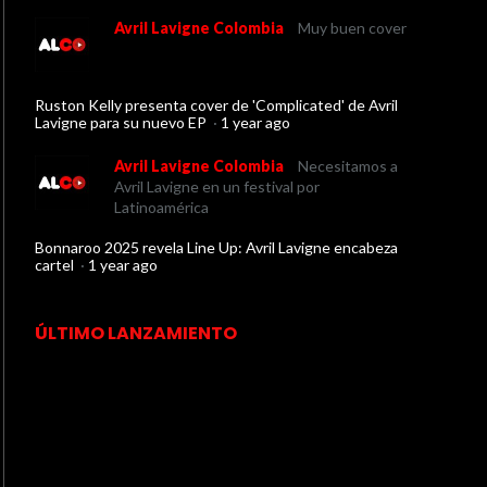
Avril Lavigne Colombia
Muy buen cover
Ruston Kelly presenta cover de 'Complicated' de Avril
Lavigne para su nuevo EP
·
1 year ago
Avril Lavigne Colombia
Necesitamos a
Avril Lavigne en un festival por
Latinoamérica
Bonnaroo 2025 revela Line Up: Avril Lavigne encabeza
cartel
·
1 year ago
ÚLTIMO LANZAMIENTO