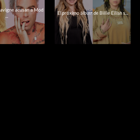
 Lavigne acusan a Mod
El próximo álbum de Billie Eilish s...
...