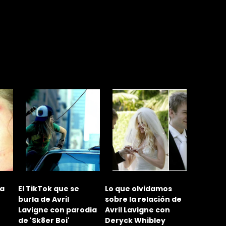
 a
El TikTok que se
Lo que olvidamos
¿Por qué
burla de Avril
sobre la relación de
divorciar
Lavigne con parodia
Avril Lavigne con
Lavigne 
de 'Sk8er Boi'
Deryck Whibley
Kroeger