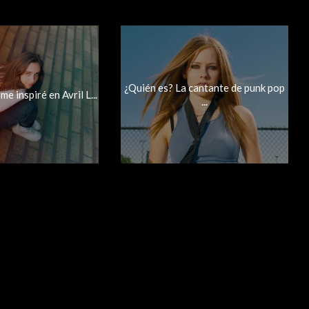
¿Quién es? La cantante de punk pop
e inspiré en Avril L...
...