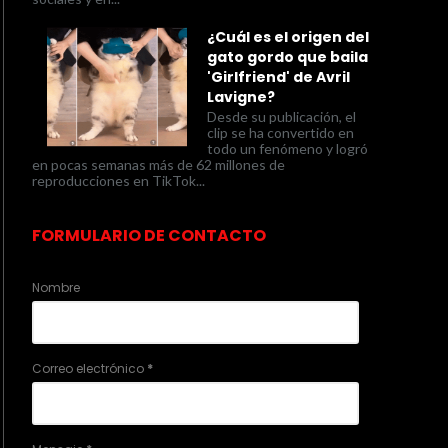
¿Cuál es el origen del
gato gordo que baila
'Girlfriend' de Avril
Lavigne?
Desde su publicación, el
clip se ha convertido en
todo un fenómeno y logró
en pocas semanas más de 62 millones de
reproducciones en TikTok...
FORMULARIO DE CONTACTO
Nombre
Correo electrónico
*