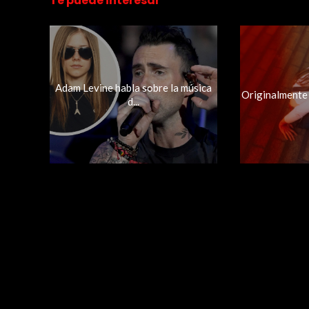
Te puede interesar
Adam Levine habla sobre la música
Originalmente m
d...