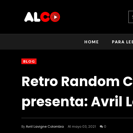
HOME
PARA LE
BLOG
Retro Random 
presenta: Avril 
By
Avril Lavigne Colombia
At mayo 03, 2021
0