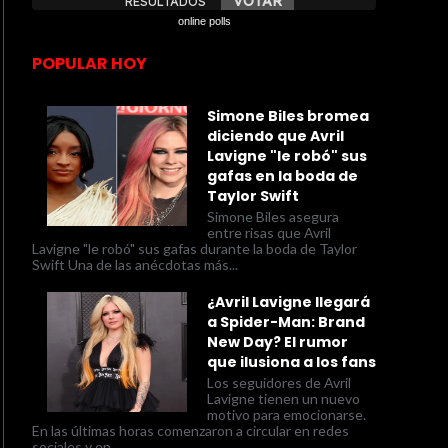
online polls
POPULAR HOY
Simone Biles bromea
diciendo que Avril
Lavigne "le robó" sus
gafas en la boda de
Taylor Swift
Simone Biles asegura
entre risas que Avril
Lavigne "le robó" sus gafas durante la boda de Taylor
Swift Una de las anécdotas más...
¿Avril Lavigne llegará
a Spider-Man: Brand
New Day? El rumor
que ilusiona a los fans
Los seguidores de Avril
Lavigne tienen un nuevo
motivo para emocionarse.
En las últimas horas comenzaron a circular en redes
sociales y en...