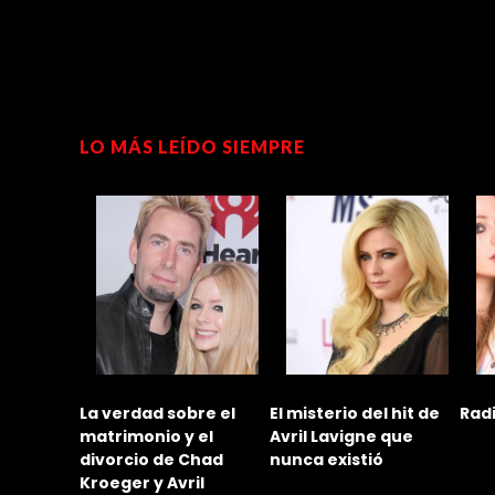
LO MÁS LEÍDO SIEMPRE
 al
La verdad sobre el
El misterio del hit de
Rad
e Avril
matrimonio y el
Avril Lavigne que
ryck
divorcio de Chad
nunca existió
Kroeger y Avril