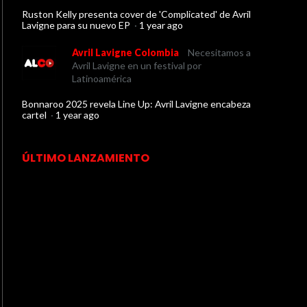
Ruston Kelly presenta cover de 'Complicated' de Avril
Lavigne para su nuevo EP
·
1 year ago
Avril Lavigne Colombia
Necesitamos a
Avril Lavigne en un festival por
Latinoamérica
Bonnaroo 2025 revela Line Up: Avril Lavigne encabeza
cartel
·
1 year ago
ÚLTIMO LANZAMIENTO