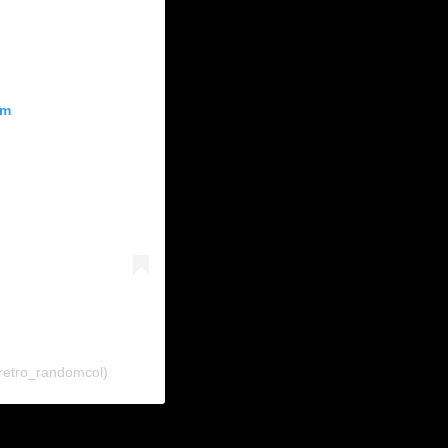
am
retro_randomcol)