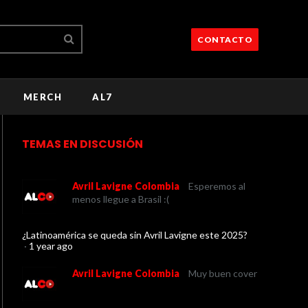
CONTACTO
MERCH
AL7
TEMAS EN DISCUSIÓN
Avril Lavigne Colombia
Esperemos al
menos llegue a Brasil :(
¿Latinoamérica se queda sin Avril Lavigne este 2025?
·
1 year ago
Avril Lavigne Colombia
Muy buen cover