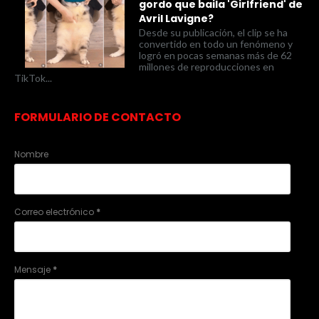
gordo que baila 'Girlfriend' de
Avril Lavigne?
Desde su publicación, el clip se ha
convertido en todo un fenómeno y
logró en pocas semanas más de 62
millones de reproducciones en
TikTok...
FORMULARIO DE CONTACTO
Nombre
Correo electrónico
*
Mensaje
*