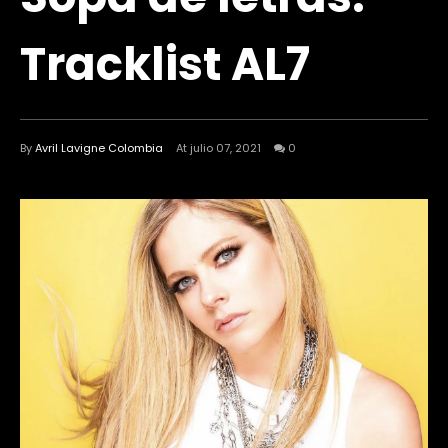
Tracklist AL7
By
Avril Lavigne Colombia
At julio 07, 2021
0