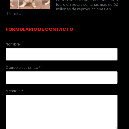
logró en pocas semanas más de 62
millones de reproducciones en
TikTok...
FORMULARIO DE CONTACTO
Nombre
Correo electrónico
*
Mensaje
*