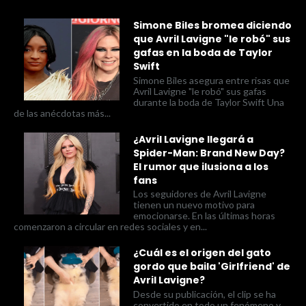
Simone Biles bromea diciendo
que Avril Lavigne "le robó" sus
gafas en la boda de Taylor
Swift
Simone Biles asegura entre risas que
Avril Lavigne "le robó" sus gafas
durante la boda de Taylor Swift Una
de las anécdotas más...
¿Avril Lavigne llegará a
Spider-Man: Brand New Day?
El rumor que ilusiona a los
fans
Los seguidores de Avril Lavigne
tienen un nuevo motivo para
emocionarse. En las últimas horas
comenzaron a circular en redes sociales y en...
¿Cuál es el origen del gato
gordo que baila 'Girlfriend' de
Avril Lavigne?
Desde su publicación, el clip se ha
convertido en todo un fenómeno y