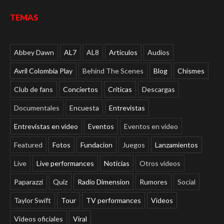
TEMAS
Abbey Dawn
AL7
AL8
Articulos
Audios
Avril Colombia Play
Behind The Scenes
Blog
Chismes
Club de fans
Conciertos
Críticas
Descargas
Documentales
Encuesta
Entrevistas
Entrevistas en video
Eventos
Eventos en video
Featured
Fotos
Fundacion
Juegos
Lanzamientos
Live
Live performances
Noticias
Otros videos
Paparazzi
Quiz
Radio Dimension
Rumores
Social
Taylor Swift
Tour
TV performances
Videos
Videos oficiales
Viral