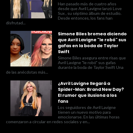
Han pasado más de cuatro años
desde que Avril Lavigne lanzó Love
Sux , su séptimo álbum de estudio.
Desde entonces, los fans han
disfrutad...
Simone Biles bromea diciendo
que Avril Lavigne "le robó" sus
gafas en la boda de Taylor
Swift
Simone Biles asegura entre risas que
Avril Lavigne "le robó" sus gafas
durante la boda de Taylor Swift Una
de las anécdotas más...
¿Avril Lavigne llegará a
Spider-Man: Brand New Day?
El rumor que ilusiona a los
fans
Los seguidores de Avril Lavigne
tienen un nuevo motivo para
emocionarse. En las últimas horas
comenzaron a circular en redes sociales y en...