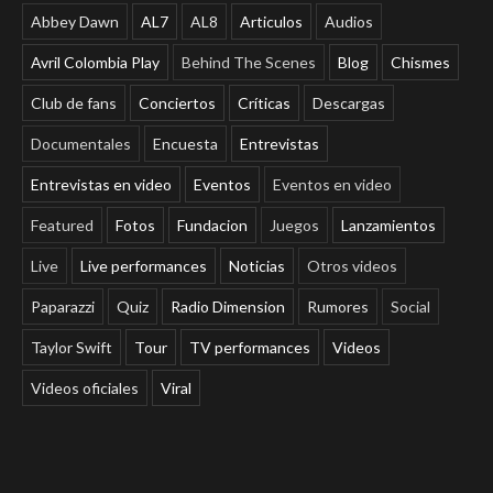
Abbey Dawn
AL7
AL8
Articulos
Audios
Avril Colombia Play
Behind The Scenes
Blog
Chismes
Club de fans
Conciertos
Críticas
Descargas
Documentales
Encuesta
Entrevistas
Entrevistas en video
Eventos
Eventos en video
Featured
Fotos
Fundacion
Juegos
Lanzamientos
Live
Live performances
Noticias
Otros videos
Paparazzi
Quiz
Radio Dimension
Rumores
Social
Taylor Swift
Tour
TV performances
Videos
Videos oficiales
Viral