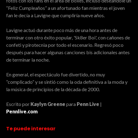
fotos con los fans en el área de boxes, incluso deseándole un
“Feliz Cumpleaños” a un afortunado fan mientras el joven
fan le decía a Lavigne que cumpliría nueve años.
Lavigne actuó durante poco más de una hora antes de
terminar con otro éxito popular, 'Sk8er Boi', con cañones de
confeti y pirotecnia por todo el escenario. Regresó poco
después para hacer algunas canciones bis adicionales antes
de terminar la noche.
En general, el espectáculo fue divertido, no muy
“complicado” y se sintió como la oda definitiva a la moda y
la música de principios de la década de 2000.
Escrito por
Kaylyn Greene
para
Penn Live
|
Pennlive.com
Te puede interesar