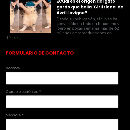
¿Cuál es el origen del gato
gordo que baila 'Girlfriend' de
Avril Lavigne?
Desde su publicación, el clip se ha
convertido en todo un fenómeno y
logró en pocas semanas más de 62
millones de reproducciones en
TikTok...
FORMULARIO DE CONTACTO
Nombre
Correo electrónico
*
Mensaje
*