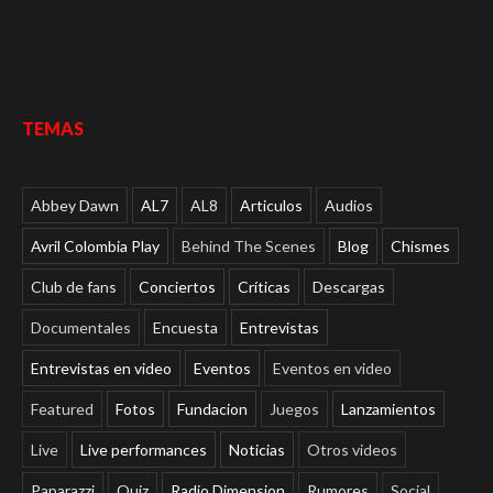
TEMAS
Abbey Dawn
AL7
AL8
Articulos
Audios
Avril Colombia Play
Behind The Scenes
Blog
Chismes
Club de fans
Conciertos
Críticas
Descargas
Documentales
Encuesta
Entrevistas
Entrevistas en video
Eventos
Eventos en video
Featured
Fotos
Fundacion
Juegos
Lanzamientos
Live
Live performances
Noticias
Otros videos
Paparazzi
Quiz
Radio Dimension
Rumores
Social