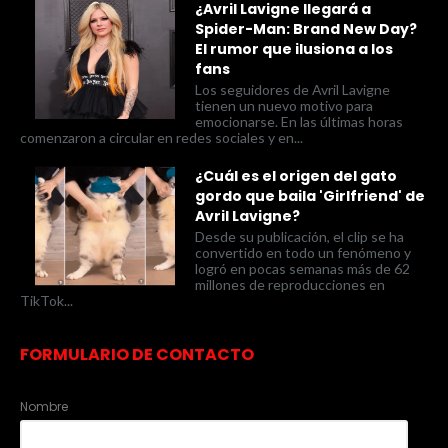
¿Avril Lavigne llegará a
Spider-Man: Brand New Day?
El rumor que ilusiona a los
fans
Los seguidores de Avril Lavigne
tienen un nuevo motivo para
emocionarse. En las últimas horas
comenzaron a circular en redes sociales y en...
¿Cuál es el origen del gato
gordo que baila 'Girlfriend' de
Avril Lavigne?
Desde su publicación, el clip se ha
convertido en todo un fenómeno y
logró en pocas semanas más de 62
millones de reproducciones en
TikTok...
FORMULARIO DE CONTACTO
Nombre