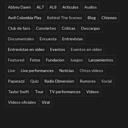
Abbey Dawn
AL7
AL8
Articulos
Audios
Avril Colombia Play
Behind The Scenes
Blog
Chismes
Club de fans
Conciertos
Críticas
Descargas
Documentales
Encuesta
Entrevistas
Entrevistas en video
Eventos
Eventos en video
Featured
Fotos
Fundacion
Juegos
Lanzamientos
Live
Live performances
Noticias
Otros videos
Paparazzi
Quiz
Radio Dimension
Rumores
Social
Taylor Swift
Tour
TV performances
Videos
Videos oficiales
Viral